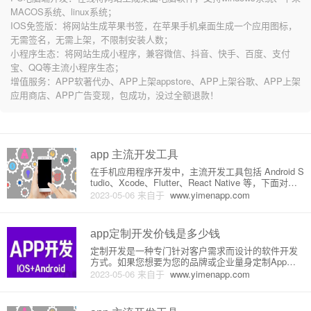
MACOS系统、linux系统；
IOS免签版：将网站生成苹果书签，在苹果手机桌面生成一个应用图标，
无需签名，无需上架，不限制安装人数；
小程序生态：将网站生成小程序，兼容微信、抖音、快手、百度、支付
宝、QQ等主流小程序生态；
增值服务：APP软著代办、APP上架appstore、APP上架谷歌、APP上架
应用商店、APP广告变现，包成功，没过全额退款！
app 主流开发工具
在手机应用程序开发中，主流开发工具包括 Android S
tudio、Xcode、Flutter、React Native 等，下面对这
些工具进行说明：1. Android StudioAndroid Studio 是
2023-05-06
来自于
www.yimenapp.com
谷歌公司为 Android 平台推出的
app定制开发价钱是多少钱
定制开发是一种专门针对客户需求而设计的软件开发
方式。如果您想要为您的品牌或企业量身定制App开
发，那么我们需要先从基础知识开始，包括App开发
2023-05-06
来自于
www.yimenapp.com
的基本步骤和相关的费用。首先，需要明确的是App
开发是一个复杂的过程，包括了多个不同的阶段，例
如需求分析，UI设计