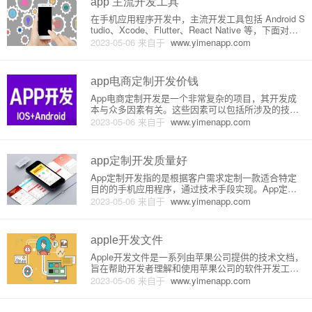
app 主流开发工具
在手机应用程序开发中，主流开发工具包括 Android S
tudio、Xcode、Flutter、React Native 等，下面对这
些工具进行说明：1. Android StudioAndroid Studio 是
2023-05-06
来自于
www.yimenapp.com
谷歌公司为 Android 平台推出的
app电商定制开发价钱
App电商定制开发是一个非常复杂的项目，其开发成
本与众多因素有关。这些因素可以包括所涉及的技
术、设计、功能和市场研究等。开发团队的规模和经
2023-05-06
来自于
www.yimenapp.com
验也会影响最终的开发成本，因为他们能够提供更多
的专业知识和经验。一般来说，一个完整的电商App
开发需要设计、前端开发、
app定制开发质量好
App定制开发指的是根据客户需求定制一款适合特定
目的的手机应用程序，通过技术手段实现。App定制
开发需要考虑很多因素，如用户体验、安全性、功能
2023-05-06
来自于
www.yimenapp.com
性等等，因此对开发人员的技术水平和开发环境的要
求都非常高。在App定制开发中，保证质量是至关重
要的一环。质量好的A
apple开发文件
Apple开发文件是一系列由苹果公司提供的技术文档，
旨在帮助开发者理解和使用苹果公司的软件开发工具
和平台。这些文件包括编程指南，API 参考文档，样
2023-05-06
来自于
www.yimenapp.com
例代码以及各种开发工具和框架的使用手册等等。苹
果公司推出开发文件主要是为了加速 iOS 和 macOS