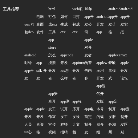
工具推荐
html
web项
10年
android
android
电脑
打包
如何
目打
app开
andriod
app开
app开
uos 打
桌面
成exe
生成
包成
发公
开发
发价
发实
包deb
软件
工具
exe
exe
司
app
格
战
app
apple
store
对开
android
怎么
appcode
发者
applexsmax
时钟
app
搜索
开发
appitunes
的警
applewatch
开发
apple
app开
sdk 开
开发
ios怎
开发
告内
应用
者模
开发
发
发
者
么样
者
容
开发
式
论坛
app迭
app安
代开
卓开
app测
app程
发版
app定
apple
apple
发工
试开
序开
app电
本号
制开
app定
开发
开发
作室
发工
发设
商定
的规
发服
制开
人员
者资
宣传
程师
计文
制开
则介
务湖
发区
中心
格
视频
招聘
档
发
绍
州
别