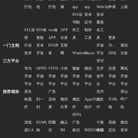
打包
包
打包
城
app
app
Webclip
申请
上架
IOS证
安卓
安卓
书制
证书
重签
SSL加
IOS免
vue做
APP
作工
制作
名工
密
签版
APP
分发
具
工具
具
更多
一门文档
行业
安卓
IOS开
互联
开放
JS-
测试
技术
开发
发
网
Windows
Macos
平台
SDK
分发
三方平台
支付
华为
OPPO
VIVO
小米
魅族
微信
宝开
百度
腾讯
开放
开放
开放
开放
开放
开放
放平
开放
开放
平台
平台
平台
平台
平台
平台
台
平台
平台
推荐模块
原生
广告
支付
穿山
标题
扫一
启动
微信
侧边
AppsFlyer
宝支
X5内
甲广
栏
扫
屏
分享
栏
统计
付
核
告
IDFA
浏览
IOS内
陀螺
融云
广告
个推
高德
微信
器UA
购
仪
IM
标识
IMEI/OAID
推送
定位
登录