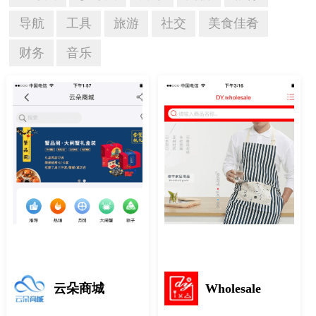
导航
工具
旅游
社交
美食佳肴
财务
音乐
云朵商城
Wholesale