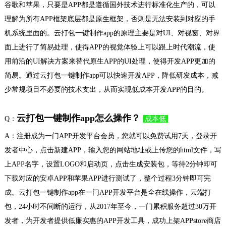
谷歌和苹果，只要是APP都是遵循国外技术进行标准化生产的，可以
理解为所有APP框架底层都是原生框架，否则是无法安装到对应的手
机系统里面的。云打包一键制作app的原理主要是对UI、对视窗、对界
面上进行了简易处理，使得APP的视觉体验上可以跟上时代潮流，使
用前沿的UI解决方案来替代原生APP的UI处理，使得开发APP更加的
简易。通过云打包一键制作app可以快速开发APP，降低研发成本，减
少常规项目不必要的技术支出，从而实现低成本开发APP的目的。
云打包一键制作app怎么操作？
Q：
成本低
A：注册成为一门APP开发平台会员，您就可以免费试用7天，登录开
发者中心，点击新建APP，输入您的网站地址或上传您的html文件，写
上APP名字，设置LOGO和启动页，点击生成安装包，等待2分钟即可
下载对应的安卓APP和苹果APP进行测试了，整个过程3分钟即可完
成。云打包一键制作app在一门APP开发平台是全在线操作，云端打
包，24小时不间断的运行，从2017年至今，一门累积服务超过30万开
发者，为开发者提供低廉实惠的APP开发工具，成功上架APPstore商店