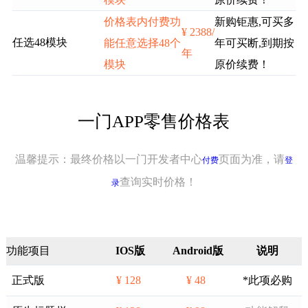
价格表内付费功
新购钜惠,可买多
¥ 2388/
任选48模块
能任意选择48个
年可买断,到期按
年
模块
原价续费！
一门APP零售价格表
温馨提示：最终价格以一门开发者中心
页面为准，请
付费
登
查询实时价格！
录
功能项目
IOS版
Android版
说明
正式版
¥ 128
¥ 48
*此项必购