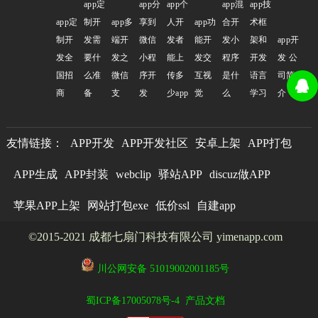
app定
app分
app个
app混
app技
app定
制开
app多
享到
人开
app功
合开
术框
制开
发需
端开
微信
发者
能开
发小
架和
app开
发全
要什
发之
小程
能上
发交
程序
开发
发 公
国招
么准
微信
序开
传多
互视
是什
语言
司简
商
备
支
发
少app
觉
么
学习
介
友情链接：
APP开发
APP开发社区
安卓上架
APP打包
APP生成
APP封装
webclip
驿站APP
discuz做APP
苹果APP上架
网站打包exe
低价ssl
自建app
©2015-2021 成都七扇门科技有限公司 yimenapp.com
川公网安备 51019002001185号
蜀ICP备17005078号-4
产品文档