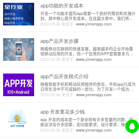
app功能的开发成本
开发一个功能丰富的app需要一个良好的策划和实施计
划，其中核心是开发成本。在这篇文章中，我们将讨
论开发app功能的成本，解释开发成本的各个方面，以
2023-05-06
来自于
www.yimenapp.com
及如何在预算内开发优质的应用程序。1. 确定需求在
开发app功能之前，必须确定应用程序应具备的功能。
对于应用程
app产品开发步骤
随着移动互联网的快速发展，越来越多的企业开始重
视移动应用的开发，而一个优秀的APP是需要多方面
的专业知识和技能的。下面将介绍APP产品开发的步
2023-05-06
来自于
www.yimenapp.com
骤。一、需求确定：APP开发的第一步是确定产品的
需求。这需要明确产品的定位，如目标用户、市场竞
争情况以及功能需求等
app产品开发模式介绍
随着智能手机和移动应用程序的普及，手机app已成为
日常生活中不可或缺的一部分。为了开发一个成功的
手机app，不仅需要有强大的编程技能和深厚的技术积
2023-05-06
来自于
www.yimenapp.com
累，更需要了解app产品开发模式，因为不同的模式会
对产品的开发、市场推广和商业模式产生不同的影
响。本文将详细介
app 开发要花多少钱
app 开发的成本是一个复杂而有许多变量的问题，可
能会涉及许多因素，如功能要求、设计要求、操作系
统等等。要回答这个问题，需要综合考虑许多因素，
2023-05-06
来自于
www.yimenapp.com
以下是一些可能影响 app 开发成本的因素：1. 应用程