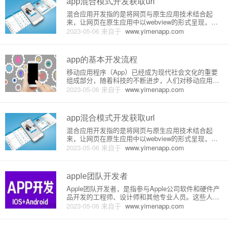
app混合模式开发获取url
混合应用开发指的是将网页与原生应用技术结合起
来，让网页在原生应用中以webview的形式呈现，实
现了快速迭代、跨平台、低成本等优点。在混合应用
2023-05-06
来自于
www.yimenapp.com
中，网页与原生应用之间需要进行通信，获取url就是
其中一种核心需求。本文将介绍混合应用中获取url的
原理和详细步骤
app的基本开发流程
移动应用程序（App）已经成为现代社会文化的重要
组成部分，随着科技的不断进步，人们对移动应用程
序的需求也越来越高，这就使移动应用程序的市场不
2023-05-06
来自于
www.yimenapp.com
断扩大。然而，开发一款好用的 App 并不是一件容易
的事情，需要经过一系列的开发流程。本文将介绍 Ap
p 的基本开发
app混合模式开发获取url
混合应用开发指的是将网页与原生应用技术结合起
来，让网页在原生应用中以webview的形式呈现，实
现了快速迭代、跨平台、低成本等优点。在混合应用
2023-05-06
来自于
www.yimenapp.com
中，网页与原生应用之间需要进行通信，获取url就是
其中一种核心需求。本文将介绍混合应用中获取url的
原理和详细步骤
apple团队开发者
Apple团队开发者，是指参与Apple公司软件和硬件产
品开发的工程师、设计师和其他专业人员。这些人才
涵盖了质量保证、软件工程、用户体验设计、硬件设
2023-05-06
来自于
www.yimenapp.com
计等多个领域，他们使用最新的技术和最佳实践来开
发产品和服务，帮助Apple公司推出了一系列优秀的产