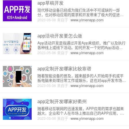
app草稿开发
现代移动设备已经成为我们生活中不可或缺的一部
分，也对移动应用的需求和开发带来了极大的促进。
许多移动应用开发者为了提高效率和节省时间，都采
2023-05-06
来自于
www.yimenapp.com
用了草稿开发技术来创建原型或演示版本。本文将介
绍什么是草稿开发、草稿开发的原理和详细步骤。什
么是草稿开发？所谓“草稿开发
app活动开发要怎么做
App活动开发是指通过开发App来组织、推广以及执行
各种线上或线下活动。如何开发一个好的App活动，
这里介绍几个方面。一、确定活动目的在开发App活
2023-05-06
来自于
www.yimenapp.com
动前，首先需要明确活动的目的和意义。例如，增加A
PP用户的使用频率，提高品牌曝光度，增强用户对品
牌的信任感等
app定制开发哪家比较靠谱
随着智能设备的普及，越来越多的人开始用手机或平
板电脑来处理日常工作或娱乐，这也对app开发市场的
需求带来了一个巨大的机会。很多公司或个人选择开
2023-05-06
来自于
www.yimenapp.com
发自己的应用程序来吸引用户，并且也有很多公司专
门做这个。但是，如何找到一家合适的、靠谱的公
司，来开发适合自己需求的
app定制开发哪家好衢州
随着移动互联网的迅速发展，APP应用的需求也越来
越大，企业和个人在市场上推出自己的APP应用，以
满足用户的需求。但是对于那些没有技术或精力来开
2023-05-06
来自于
www.yimenapp.com
发自己APP应用人士来说，往往需要一个专业的APP
定制开发公司来提供服务，这里推荐一个app定制开发