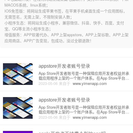
MACOS系统、linux系统；
IOS免签版：将网站生成苹果书签，在苹果手机桌面生成一个应用图标，
无需签名，无需上架，不限制安装人数；
小程序生态：将网站生成小程序，兼容微信、抖音、快手、百度、支付
宝、QQ等主流小程序生态；
增值服务：APP软著代办、APP上架appstore、APP上架谷歌、APP上架
应用商店、APP广告变现，包成功，没过全额退款！
appstore开发者账号登录
App Store开发者账号是一种保障应用开发者权益并承
载应用程序上架的一个账户体系。在App Store平台上
发布应用需要一个开发者账号，只有拥有这个账号的
2023-05-06
来自于
www.yimenapp.com
开发者才能将自己开发的应用程序发布到App Store应
用商店中，并且得到收益。下面将介绍开发者账
appstore开发者账号登录
App Store开发者账号是一种保障应用开发者权益并承
载应用程序上架的一个账户体系。在App Store平台上
发布应用需要一个开发者账号，只有拥有这个账号的
2023-05-06
来自于
www.yimenapp.com
开发者才能将自己开发的应用程序发布到App Store应
用商店中，并且得到收益。下面将介绍开发者账