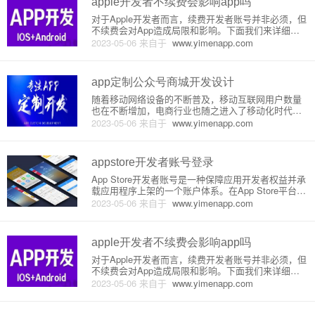
apple开发者不续费会影响app吗
对于Apple开发者而言，续费开发者账号并非必须，但
不续费会对App造成局限和影响。下面我们来详细介
绍一下原理和具体的影响。首先，我们需要了解Apple
2023-05-06
来自于
www.yimenapp.com
开发者账号的作用。开发者账号是开发和发布iOS应用
程序和Mac应用程序的必要条件。Apple开发者账号让
app定制公众号商城开发设计
随着移动网络设备的不断普及，移动互联网用户数量
也在不断增加，电商行业也随之进入了移动化时代。
因此，APP 定制公众号商城成为了越来越受欢迎的解
2023-05-06
来自于
www.yimenapp.com
决方案。接下来，本文将为您详细介绍APP定制公众
号商城的开发设计原理。一、APP定制公众号商城的
定义APP定制公众
appstore开发者账号登录
App Store开发者账号是一种保障应用开发者权益并承
载应用程序上架的一个账户体系。在App Store平台上
发布应用需要一个开发者账号，只有拥有这个账号的
2023-05-06
来自于
www.yimenapp.com
开发者才能将自己开发的应用程序发布到App Store应
用商店中，并且得到收益。下面将介绍开发者账
apple开发者不续费会影响app吗
对于Apple开发者而言，续费开发者账号并非必须，但
不续费会对App造成局限和影响。下面我们来详细介
绍一下原理和具体的影响。首先，我们需要了解Apple
2023-05-06
来自于
www.yimenapp.com
开发者账号的作用。开发者账号是开发和发布iOS应用
程序和Mac应用程序的必要条件。Apple开发者账号让