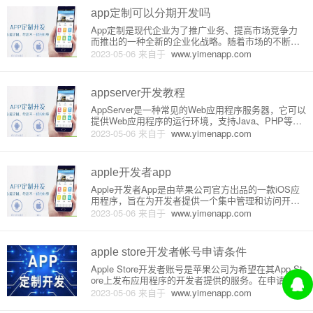
哪家好衢州，以
app定制可以分期开发吗
App定制是现代企业为了推广业务、提高市场竞争力
而推出的一种全新的企业化战略。随着市场的不断变
化和社会需求的不断增长，越来越多的企业开始关注
2023-05-06
来自于
www.yimenapp.com
并投入到App定制的研究和开发中。而App定制分期开
发也是一种很常见的开发模式，下面将详细介绍。
一、什么是App定制
appserver开发教程
AppServer是一种常见的Web应用程序服务器，它可以
提供Web应用程序的运行环境，支持Java、PHP等多
种编程语言，是现代Web应用程序开发的重要基础。A
2023-05-06
来自于
www.yimenapp.com
ppServer的原理AppServer的原理可以简单地概括为：
将Web应用程序的逻辑层与展示
apple开发者app
Apple开发者App是由苹果公司官方出品的一款iOS应
用程序，旨在为开发者提供一个集中管理和访问开发
者资料、工具和资源的平台，以帮助他们快速地构建
2023-05-06
来自于
www.yimenapp.com
和部署高质量的应用程序。首先，我们来了解一下Ap
ple开发者App的功能和特点。功能：1.访问开发者文
档：A
apple store开发者帐号申请条件
Apple Store开发者账号是苹果公司为希望在其App St
ore上发布应用程序的开发者提供的服务。在申请此类
帐号前，有一些条件需要满足。本文将详细介绍在申
2023-05-06
来自于
www.yimenapp.com
请Apple Store开发者帐号时需要遵守的条件原理以及