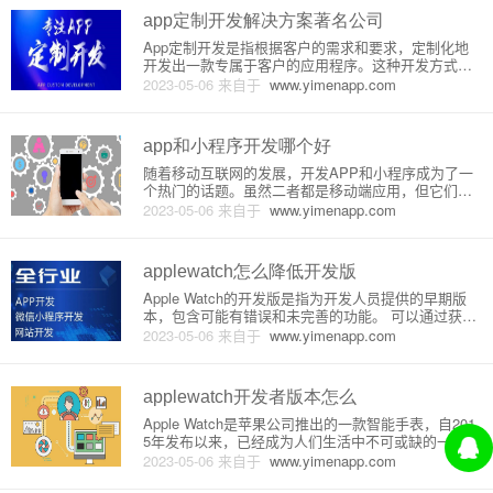
开发包括以下
app定制开发解决方案著名公司
App定制开发是指根据客户的需求和要求，定制化地
开发出一款专属于客户的应用程序。这种开发方式经
常出现在企业、政府机构和非营利组织等大型机构的
2023-05-06
来自于
www.yimenapp.com
业务应用场景中。由于定制化开发需要对客户的业务
需求进行深入了解和分析，因此能够提供更加精准和
高效的解决方案，增强企业
app和小程序开发哪个好
随着移动互联网的发展，开发APP和小程序成为了一
个热门的话题。虽然二者都是移动端应用，但它们之
间还是存在着一些不同之处，下面我们将从原理和详
2023-05-06
来自于
www.yimenapp.com
细介绍两个方面来探讨，哪一个更好一些。一、原理
介绍1. APPAPP是Application的缩写，它是一种可以
通过
applewatch怎么降低开发版
Apple Watch的开发版是指为开发人员提供的早期版
本，包含可能有错误和未完善的功能。 可以通过获取
一些特定文件和工具，并将Apple Watch从生产版本降
2023-05-06
来自于
www.yimenapp.com
级为开发版。这篇文章将详述如何降低Apple Watch的
开发版。 首先要了解的是，Apple
applewatch开发者版本怎么
Apple Watch是苹果公司推出的一款智能手表，自201
5年发布以来，已经成为人们生活中不可或缺的一部
分。而对于开发者来说，Apple Watch也提供了大量的
2023-05-06
来自于
www.yimenapp.com
开发资源和工具，让开发者能够开发各种功能丰富的