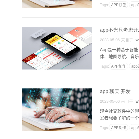
et 是一种全双工
Tags:
APP打包
ap
app不光只考虑开
2023-05-06
来自于
ww
App是一种基于智
体、地图导航、音乐
关键因素，但实际上
Tags:
APP制作
ap
app 聊天 开发
2023-05-06
来自于
ww
现今社交软件中的聊
发者想要了解的一个问
et 是一种全双工
Tags:
APP制作
ap