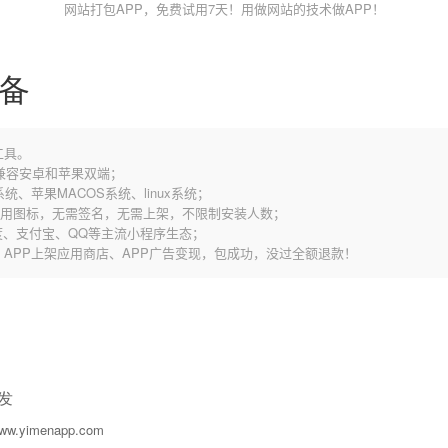
网站打包APP，免费试用7天！用做网站的技术做APP！
设备
工具。
，兼容安卓和苹果双端；
统、苹果MACOS系统、linux系统；
应用图标，无需签名，无需上架，不限制安装人数；
、支付宝、QQ等主流小程序生态；
谷歌、APP上架应用商店、APP广告变现，包成功，没过全额退款！
发
w.yimenapp.com