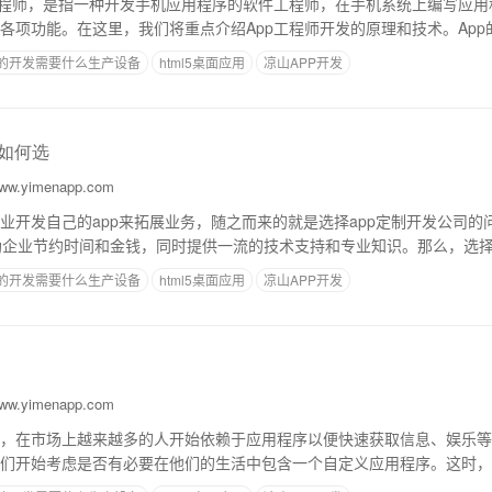
工程师，是指一种开发手机应用程序的软件工程师，在手机系统上编写应用
各项功能。在这里，我们将重点介绍App工程师开发的原理和技术。App
户界面层、业务逻辑层和数据持久层。用
p的开发需要什么生产设备
html5桌面应用
凉山APP开发
司如何选
w.yimenapp.com
业开发自己的app来拓展业务，随之而来的就是选择app定制开发公司的
助企业节约时间和金钱，同时提供一流的技术支持和专业知识。那么，选择
下是你可以考虑的几个因素。1.专
p的开发需要什么生产设备
html5桌面应用
凉山APP开发
州
w.yimenapp.com
，在市场上越来越多的人开始依赖于应用程序以便快速获取信息、娱乐等
们开始考虑是否有必要在他们的生活中包含一个自定义应用程序。这时，就
的基本原理是根据客户需求，进行一对一开发