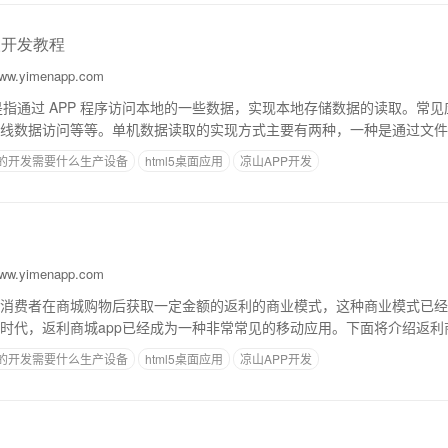
取开发教程
w.yimenapp.com
取是指通过 APP 程序访问本地的一些数据，实现本地存储数据的读取。常
线数据访问等等。单机数据读取的实现方式主要有两种，一种是通过文件
据。1. 文件存储文件存储方式是指
p的开发需要什么生产设备
html5桌面应用
凉山APP开发
w.yimenapp.com
消费者在商城购物后获取一定金额的返利的商业模式，这种商业模式已经
时代，返利商城app已经成为一种非常常见的移动应用。下面将介绍返利商
原理返利商城app能够实现返利的原理主
p的开发需要什么生产设备
html5桌面应用
凉山APP开发