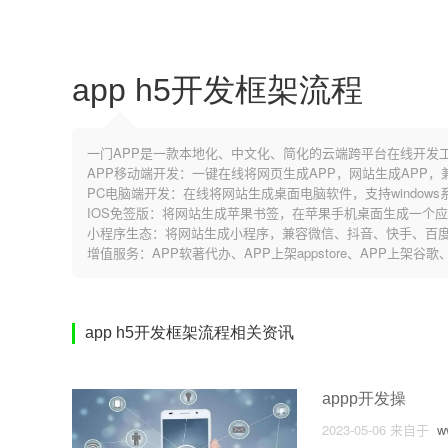
app h5开发框架流程
一门APP是一款本地化、中文化、简化的云端跨平台在线开发
APP移动端开发：一键在线将网页生成APP，网站生成APP
PC电脑端开发：在线将网站生成桌面电脑软件，支持windows系
IOS免签版：将网站生成苹果书签，在苹果手机桌面生成一个
小程序生态：将网站生成小程序，兼容微信、抖音、快手、百度
增值服务：APP软著代办、APP上架appstore、APP上架
app h5开发框架流程相关资讯
appp开发操
2023-05-06
来自于
ww