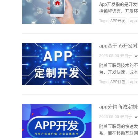
App开发指的是开
括编程语言、开发环
程语言：App开发需
Tags:
APP开发
ap
app基于h5开发
2023-05-06
来自于
ww
随着互联网技术的不
台、开发快速、成本
说，基于H5开发的
Tags:
APP打包
ap
app分销商城定
2023-05-06
来自于
ww
随着互联网的快速发
系。而在移动互联网