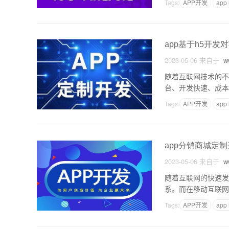
Tags:
APP开发
ap
app基于h5开发
2023-05-06
来自于
ww
随着互联网技术的不
台、开发快速、成本
说，基于H5开发的
Tags:
APP开发
ap
app分销商城定
2023-05-06
来自于
ww
随着互联网的快速发
系。而在移动互联网
来越多的企业开始涉
Tags:
APP开发
ap