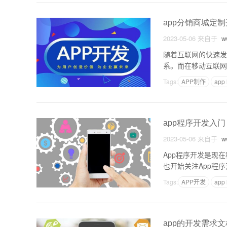
app分销商城定
2023-05-06
来自于
ww
随着互联网的快速发
系。而在移动互联网
来越多的企业开始涉
Tags:
APP制作
ap
app程序开发入门
2023-05-06
来自于
ww
App程序开发是现
也开始关注App程
程序，需要有一定的
Tags:
APP开发
ap
app的开发需求