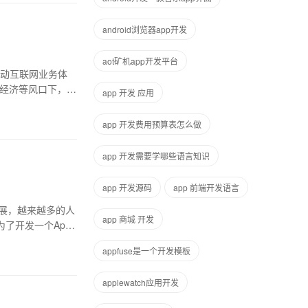
android浏览器app开发
aot矿机app开发平台
动互联网业务体
店经济等风口下，越
app 开发 应用
app 开发费用预算表怎么做
app 开发需要学哪些语言知识
app 开发源码
app 前端开发语言
展，越来越多的人
app 商城 开发
了开发一个App
appfuse是一个开发模板
applewatch应用开发