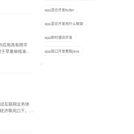
app混合开发flutter
app混合开发用什么框架
app即时通讯开发
5应用具有跨平
对于苹果审核来
app接口开发教程java
动互联网业务体
店经济等风口下，越