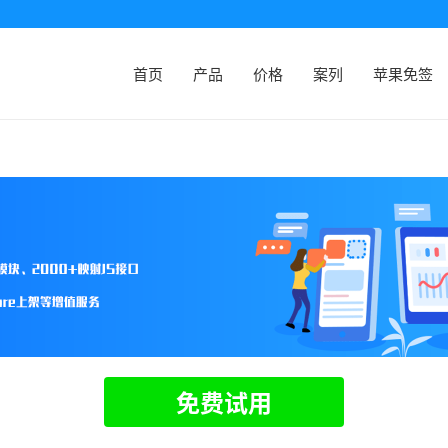
首页
产品
价格
案列
苹果免签
免费试用