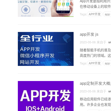
App开发是指利用
在移动设备上的软件
Objective-C或Sw
Tags:
APP开发
ap
app开发 js
2023-05-06
来自于
ww
随着智能手机的普及
高度热门的领域。这
应用程序。而在web技
Tags:
APP开发
ap
app定制开发大
2023-05-06
来自于
ww
移动应用软件已经渗
用。许多企业也发现
要脱颖而出，则需要