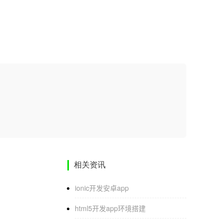
相关资讯
ionic开发安卓app
html5开发app环境搭建