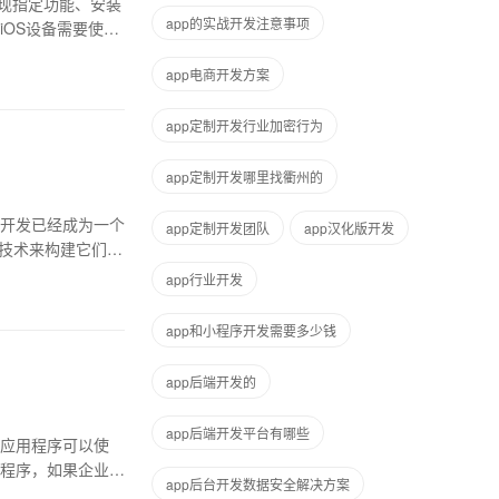
现指定功能、安装
app的实战开发注意事项
OS设备需要使用
app电商开发方案
app定制开发行业加密行为
app定制开发哪里找衢州的
开发已经成为一个
app定制开发团队
app汉化版开发
b技术来构建它们的
app行业开发
app和小程序开发需要多少钱
app后端开发的
app后端开发平台有哪些
应用程序可以使
程序，如果企业想
app后台开发数据安全解决方案