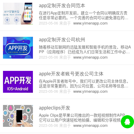
作，需要一支专业的团队
app定制开发合同范本
在进行App定制开发前，建立一个合同以明确双方责
任是非常必要的。一个完善的合同可以避免潜在的争
议和纠纷，并且保护客户和开发者的权益。下面是一
2023-05-06
来自于
www.yimenapp.com
个App定制开发合同的范本，希望可以帮助您更好的
了解该合同的原理。1. 概述这份合同是由客户和开发
者签署的协议，双方
app定制开发公司杭州
随着移动互联网的迅猛发展和智能手机的普及，移动A
PP（应用程序）已经成为人们日常生活和工作中必不
可少的工具。各种类型的APP如雨后春笋般不断涌
2023-05-06
来自于
www.yimenapp.com
现，针对不同领域和用户需求的APP越来越受到欢
迎。由此，移动APP的定制开发也逐渐成为当前的一
种趋势。作为APP定
apple开发者账号更改公司主体
在Apple开发者账号中，我们可以更改公司主体信息，
这是非常重要的，因为公司位置、公司名称等信息可
能会在业务运营中发生变化。在这篇文章中，我将详
2023-05-06
来自于
www.yimenapp.com
细介绍如何更改公司主体信息，并解释原理。第一
步：准备资料在更改公司主体信息之前，我们需要准
备以下资料：- 公司商
appleclips开发
Apple Clips是苹果公司推出的一款短视频制作APP，
它可以让用户快速轻松地拍摄、编辑和分享视频。Ap
ple Clips的功能非常丰富，可以添加各种特效、滤
2023-05-06
来自于
www.yimenapp.com
镜、音乐等等，让用户的创作更加生动有趣。那么，A