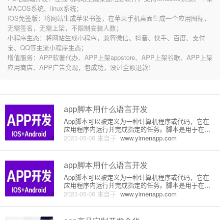
MACOS系统、linux系统；
IOS免签版：将网站生成苹果书签，在苹果手机桌面生成一个应用图标，
无需签名，无需上架，不限制安装人数；
小程序生态：将网站生成小程序，兼容微信、抖音、快手、百度、支付
宝、QQ等主流小程序生态；
增值服务：APP软著代办、APP上架appstore、APP上架谷歌、APP上架
应用商店、APP广告变现，包成功，没过全额退款！
app脚本用什么语言开发
App脚本可以被定义为一种计算机程序或代码，它在
应用程序内运行并完成指定的任务。脚本是用于在客
户端环境中运行的，允许用户使用简单的UI来实现各
2023-05-06
来自于
www.yimenapp.com
种系统操作，如 数据库查询，表单填充，文件操作等
等。现在，市场上有很多种编程语言可供开发人员编
写app脚本。以下是
app脚本用什么语言开发
App脚本可以被定义为一种计算机程序或代码，它在
应用程序内运行并完成指定的任务。脚本是用于在客
户端环境中运行的，允许用户使用简单的UI来实现各
2023-05-06
来自于
www.yimenapp.com
种系统操作，如 数据库查询，表单填充，文件操作等
等。现在，市场上有很多种编程语言可供开发人员编
写app脚本。以下是