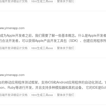
p后端开发详细设计文档
html生成工具exe
繁体关于我们
w.yimenapp.com
为Apple开发者之前，我们需要了解一些基本概念。什么是Apple开发者？
可的合法开发者，可以获得Apple产品开发工具包（SDK）、创建应用程
Store上
p后端开发详细设计文档
html生成工具exe
繁体关于我们
w.yimenapp.com
平台的移动应用程序测试框架，支持iOS和Android应用程序的自动化测试
hon、Ruby等进行开发，并且支持多种模拟器和真机设备， 它的IDE是Eclipse和I
p后端开发详细设计文档
html生成工具exe
繁体关于我们