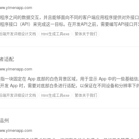
w.yimenapp.com
程序之间的数据交互，并且能够面向不同的客户端应用程序提供对外接口
程序接口（API）来完成这一目标。在开发API之前，需要编写API接口
法和开发实现。下面是一份基本的AP
p后端开发详细设计文档
html生成工具exe
繁体关于我们
发者适配
w.yimenapp.com
是指一块固定在 App 底部的白色背景区域，用于显示 App 中的一些基础
开发 App 时，需要对底部白条进行适配，以保证在不同设备和分辨率下
些底部白条适配的方法和原理
p后端开发详细设计文档
html生成工具exe
繁体关于我们
发温州
w.yimenapp.com