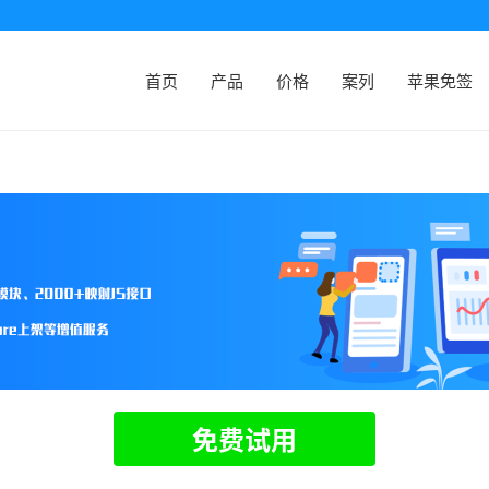
首页
产品
价格
案列
苹果免签
免费试用