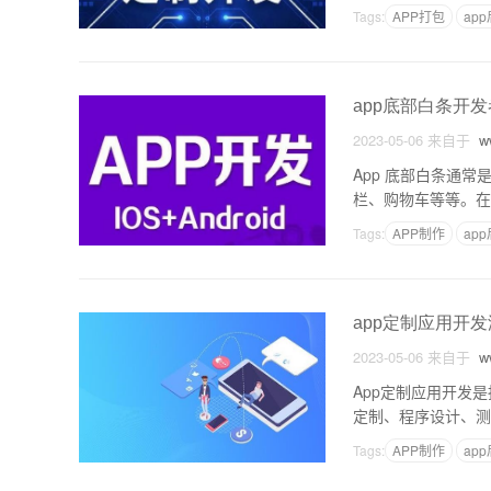
理外包 app 开发
Tags:
APP打包
ap
app底部白条开
2023-05-06
来自于
ww
App 底部白条通常
栏、购物车等等。在
体验。下面将介绍一
Tags:
APP制作
ap
app定制应用开
2023-05-06
来自于
ww
App定制应用开发
定制、程序设计、测
需求。温州是一个经
Tags:
APP制作
ap