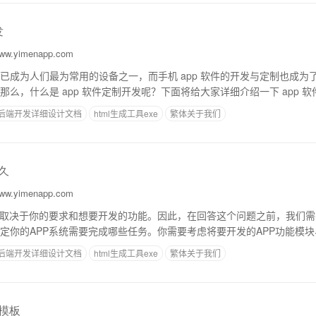
发
w.yimenapp.com
已成为人们最为常用的设备之一，而手机 app 软件的开发与定制也成为
么，什么是 app 软件定制开发呢？下面将给大家详细介绍一下 app 
是 app 软件定制开发a
p后端开发详细设计文档
html生成工具exe
繁体关于我们
久
w.yimenapp.com
全取决于你的要求和想要开发的功能。因此，在回答这个问题之前，我们
定你的APP系统需要完成哪些任务。你需要考虑将要开发的APP功能模
。然后，你需要分析并评估每个模块所需
p后端开发详细设计文档
html生成工具exe
繁体关于我们
档模板