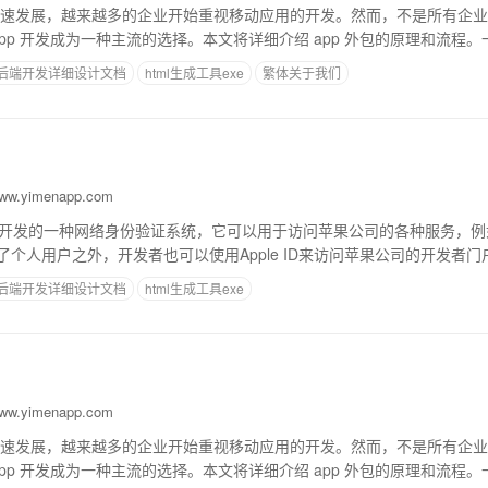
速发展，越来越多的企业开始重视移动应用的开发。然而，不是所有企业
pp 开发成为一种主流的选择。本文将详细介绍 app 外包的原理和流程。一
是指企业将自己的项目委托给
p后端开发详细设计文档
html生成工具exe
繁体关于我们
w.yimenapp.com
果公司开发的一种网络身份验证系统，它可以用于访问苹果公司的各种服务，例如App
等。除了个人用户之外，开发者也可以使用Apple ID来访问苹果公司的开发者
想成为
p后端开发详细设计文档
html生成工具exe
w.yimenapp.com
速发展，越来越多的企业开始重视移动应用的开发。然而，不是所有企业
pp 开发成为一种主流的选择。本文将详细介绍 app 外包的原理和流程。一