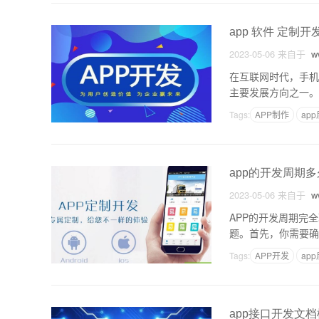
app 软件 定制开
2023-05-06
来自于
ww
在互联网时代，手机
主要发展方向之一。那
和具体流程。一、什么
Tags:
APP制作
ap
app的开发周期多
2023-05-06
来自于
ww
APP的开发周期完
题。首先，你需要确
存储、评估分析等等
Tags:
APP开发
ap
app接口开发文