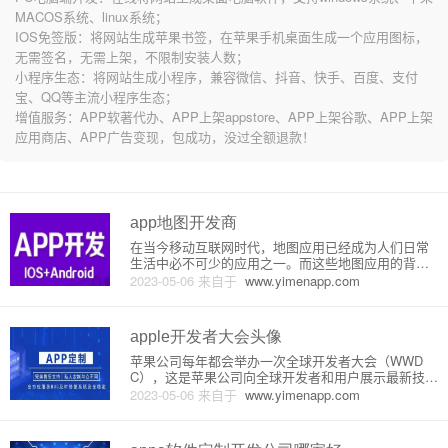
MACOS系统、linux系统；
IOS免签版：将网站生成苹果书签，在苹果手机桌面生成一个应用图标，
无需签名，无需上架，不限制安装人数；
小程序生态：将网站生成小程序，兼容微信、抖音、快手、百度、支付
宝、QQ等主流小程序生态；
增值服务：APP软著代办、APP上架appstore、APP上架谷歌、APP上架
应用商店、APP广告变现，包成功，没过全额退款！
app地图开发商
在当今移动互联网时代，地图应用已经成为人们日常
生活中必不可少的应用之一。而这些地图应用的背
后，需要有专业的app地图开发商来支撑，以实现地图
2023-05-06
来自于
www.yimenapp.com
软件的完成。那么，这些app地图开发商是如何完成这
个复杂的系统的呢？本文将围绕app地图开发商的原
理、流程和技术等方
apple开发者大会头像
苹果公司每年都会举办一次全球开发者大会（WWD
C），这是苹果公司向全球开发者和用户展示最新技术
和产品的平台。在每年的WWDC大会中，苹果公司都
2023-05-06
来自于
www.yimenapp.com
会发布一款独一无二的头像，这款头像通常都具有独
特的设计和传达特定的信息。下面将为大家介绍苹果
开发者大会头像的原理和