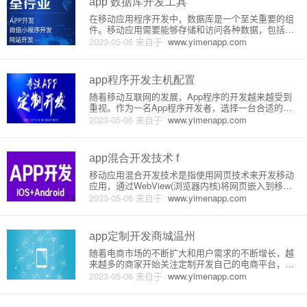
app 数据库开发工具
在移动应用程序开发中，数据库是一个至关重要的组
件。移动应用需要能够存储和访问各种数据，包括用
户设置、用户信息、购买历史记录、数据分析等等。
2023-05-06
来自于
www.yimenapp.com
在这方面，开发人员需要使用一种工具来帮助他们创
建和管理数据库，这就是app数据库开发工具。App数
据库开发工具是一种可
app程序开发主机配置
随着移动互联网的发展，App程序的开发越来越受到
重视。作为一名App程序开发者，选择一台合适的开
发主机对于开发的效率和质量有着决定性的影响。下
2023-05-06
来自于
www.yimenapp.com
面我们来了解App程序开发主机配置的原理和详细介
绍。## 原理开发主机配置的合理性综合考虑了硬件、
系统和软件等因素
app混合开发技术 f
移动应用混合开发技术是指使用网页技术来开发移动
应用，通过WebView(浏览器内核)将网页嵌入到移动
应用中，使得移动应用具备了网页的优点，包括跨平
2023-05-06
来自于
www.yimenapp.com
台、易维护、开发周期短、开发成本低等。其中，移
动应用混合开发技术可以分为三个部分：Web视图、
桥接器和Java
app定制开发商城温州
随着电商市场的不断扩大和用户需求的不断增长，越
来越多的商家开始关注定制开发自己的电商平台，以
便更好地满足自己的营销目标和客户的购物需求。而
2023-05-06
来自于
www.yimenapp.com
在定制电商平台中，商城系统是最为重要的一部分，
是商家展示自己商品的主要场所。本文将介绍温州地