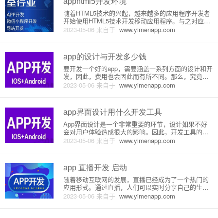
apphtml5开发环境
随着HTML5技术的兴起，越来越多的应用程序开发者
开始使用HTML5技术开发移动应用程序。与之对应
的，HTML5开发环境也不断地在更新完善。本文将详
2023-05-06
来自于
www.yimenapp.com
细介绍apphtml5开发环境的原理和搭建。一、什么是a
pphtml5开发环境apphtml5开发环境是一种
app的设计与开发多少钱
要开发一个好的app，需要涵盖一系列方面的设计和开
发，因此，费用也会因此而有所不同。那么，究竟需
要多少钱，来开发一个app呢？首先，设备兼容性测试
2023-05-06
来自于
www.yimenapp.com
是非常重要的一个环节，因为手机和平板电脑有不同
的型号和尺寸，不同的版本也会改变用户体验和应用
程序的功能。测试费
app界面设计用什么开发工具
App界面设计是一个非常重要的环节，设计如果不好
会对用户体验造成很大的影响。因此，开发工具的选
择是至关重要的。本文将介绍一些常用的设计工具以
2023-05-06
来自于
www.yimenapp.com
及它们的优缺点，并分析如何选择适合自己的工具。
一、Axure RPAxure RP是一个著名的原型设计和交互
设计工具
app 直播开发 启动
随着移动互联网的发展，直播已经成为了一个热门的
应用形式。通过直播，人们可以实时分享自己的生
活、教授知识、进行互动交流等等。而在直播开发
2023-05-06
来自于
www.yimenapp.com
中，app 直播已经成为了主流。app 直播启动流程一
般分为以下几个步骤：1. 资源准备在启动前需要先准