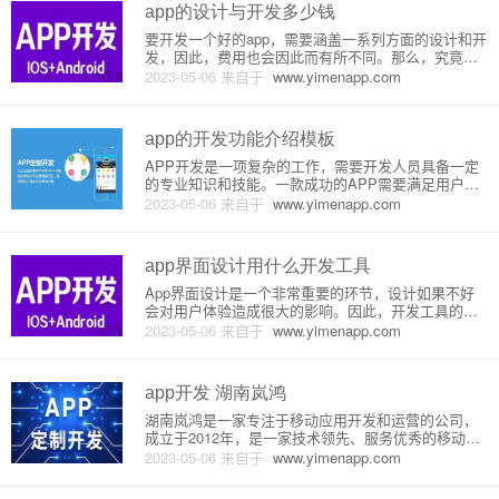
备好直播所需要的资
app的设计与开发多少钱
要开发一个好的app，需要涵盖一系列方面的设计和开
发，因此，费用也会因此而有所不同。那么，究竟需
要多少钱，来开发一个app呢？首先，设备兼容性测试
2023-05-06
来自于
www.yimenapp.com
是非常重要的一个环节，因为手机和平板电脑有不同
的型号和尺寸，不同的版本也会改变用户体验和应用
程序的功能。测试费
app的开发功能介绍模板
APP开发是一项复杂的工作，需要开发人员具备一定
的专业知识和技能。一款成功的APP需要满足用户的
需求，拥有良好的界面设计和稳定的性能。本文将从
2023-05-06
来自于
www.yimenapp.com
开发功能介绍模板的角度，介绍APP开发中的一些重
要功能。1.用户登录功能：用户登录是APP开发中的
重要功能之一。用
app界面设计用什么开发工具
App界面设计是一个非常重要的环节，设计如果不好
会对用户体验造成很大的影响。因此，开发工具的选
择是至关重要的。本文将介绍一些常用的设计工具以
2023-05-06
来自于
www.yimenapp.com
及它们的优缺点，并分析如何选择适合自己的工具。
一、Axure RPAxure RP是一个著名的原型设计和交互
设计工具
app开发 湖南岚鸿
湖南岚鸿是一家专注于移动应用开发和运营的公司，
成立于2012年，是一家技术领先、服务优秀的移动互
联网公司。app开发是该公司的核心业务之一，主要涵
2023-05-06
来自于
www.yimenapp.com
盖了移动应用的设计、开发、测试、上线和运营等方
面。下面将针对岚鸿app开发的原理、流程和特点进行