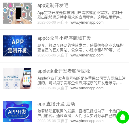
详细介绍。一、
app定制开发吧
App定制开发是指根据用户需求或企业需求，定制开
发出能够满足特定需求的应用程序。这种应用程序可
以集成各种功能和服务，能够为用户提供更加全面和
2023-05-06
来自于
www.yimenapp.com
便捷的体验，而且公司可以根据自身的实际情况来注
入更多的核心业务功能与服务，从而优化用户体验。A
pp定制开发的原理可以
app公众号小程序商城开发
现今，移动互联网的快速发展，使得很多企业选择构
建自己的官方网站、公众号、小程序和APP等，以此
带动品牌的推广和用户的获取。其中的app、公众号和
2023-05-06
来自于
www.yimenapp.com
小程序平台成为互联网领域最为热门的三种应用，也
有不少企业利用这些平台进行业务发展。那么，app、
公众号和小程序平
apple企业开发者账号回收
Apple企业开发者账号指的是在苹果公司官方网站上注
册的，可以用于发布企业应用程序的开发者账号。这
种账号通常是由企业或机构购买的，而不是个人使
2023-05-06
来自于
www.yimenapp.com
用。然而，在某些情况下，苹果公司可能会回收某个
企业开发者账号，原因可能包括合同到期、违规使用
等。那么，下面将详细介
app 直播开发 启动
随着移动互联网的发展，直播已经成为了一个热门的
应用形式。通过直播，人们可以实时分享自己的生
活、教授知识、进行互动交流等等。而在直播开发
2023-05-06
来自于
www.yimenapp.com
中，app 直播已经成为了主流。app 直播启动流程一