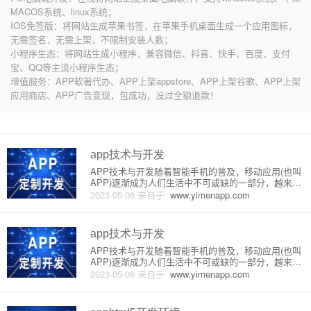
MACOS系统、linux系统；
IOS免签版：将网站生成苹果书签，在苹果手机桌面生成一个应用图标，
无需签名，无需上架，不限制安装人数；
小程序生态：将网站生成小程序，兼容微信、抖音、快手、百度、支付
宝、QQ等主流小程序生态；
增值服务：APP软著代办、APP上架appstore、APP上架谷歌、APP上架
应用商店、APP广告变现，包成功，没过全额退款！
app技术与开发
APP技术与开发随着智能手机的普及，移动应用(也叫
APP)逐渐成为人们生活中不可或缺的一部分，越来越
多的企业和开发者开始关注APP技术的研究和开发。
2023-05-06
来自于
www.yimenapp.com
本文将通过介绍APP的原理和详细开发流程，帮助读
者更好地了解和掌握APP技术。一、APP的原理1. 定
义和特
app技术与开发
APP技术与开发随着智能手机的普及，移动应用(也叫
APP)逐渐成为人们生活中不可或缺的一部分，越来越
多的企业和开发者开始关注APP技术的研究和开发。
2023-05-06
来自于
www.yimenapp.com
本文将通过介绍APP的原理和详细开发流程，帮助读
者更好地了解和掌握APP技术。一、APP的原理1. 定
义和特