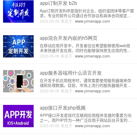
等。以下是具体步骤
app订制开发 b2b
App订制开发B2B是指针对企业、组织或团体等客户需
求，专业的软件公司通过合作协议和具体合同规定，
为客户提供定制化的移动应用服务。从应用开发到后
2023-05-06
来自于
www.yimenapp.com
续的维护、升级和技术支持等全方位的服务。相对于
模板化的自助建站或软件模板自行修改，App定制开
发B2B更加灵活，
app混合开发内嵌的h5网页
在移动应用开发中，开发者往往希望能够使用web技
术来快速开发应用，同时也能够保持原生应用的性能
和体验，这就需要用到H5混合开发技术。 H5混合开
2023-05-06
来自于
www.yimenapp.com
发是指在原生应用中内嵌一个H5页面，通过JSBridge
技术实现原生与H5之间的通信，从而在H5页面中集成
原生功
app服务器端用什么语言开发
在开发手机应用程序时，通常需要使用服务器端来存
储和处理数据。目前，市场上流行的服务器端开发语
言有很多种，比如JAVA，Python，Ruby等等。接下
2023-05-06
来自于
www.yimenapp.com
来，将从原理和详细介绍两个方面来介绍哪些语言适
合用于手机应用程序的服务器端开发。一、原理在客
户端与服务器端
app接口开发php视频
APP接口开发是现代互联网应用程序发展的重要方向
之一，而PHP作为一种广泛应用于网站后台开发的编
程语言，也被广泛应用于APP接口的开发中。接下
2023-05-06
来自于
www.yimenapp.com
来，我们将从原理和详细介绍两个方面来探讨APP接
口开发中的PHP操作。1、原理APP接口可以看作是A