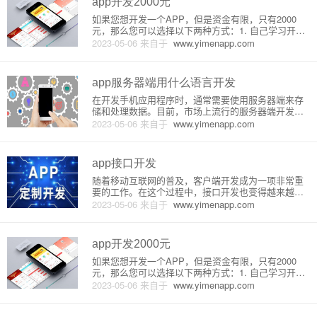
app开发2000元
如果您想开发一个APP，但是资金有限，只有2000
元，那么您可以选择以下两种方式：1. 自己学习开发
这种方式需要您有一定的编程基础，如果没有编程基
2023-05-06
来自于
www.yimenapp.com
础就需要投入更多的时间去学习。学习开发的途径可
以有很多种，如自学、参加培训班、跟着教程学习等
等。以下是具体步骤
app服务器端用什么语言开发
在开发手机应用程序时，通常需要使用服务器端来存
储和处理数据。目前，市场上流行的服务器端开发语
言有很多种，比如JAVA，Python，Ruby等等。接下
2023-05-06
来自于
www.yimenapp.com
来，将从原理和详细介绍两个方面来介绍哪些语言适
合用于手机应用程序的服务器端开发。一、原理在客
户端与服务器端
app接口开发
随着移动互联网的普及，客户端开发成为一项非常重
要的工作。在这个过程中，接口开发也变得越来越受
到关注。人们对于app的使用需求不断上涨，同时对于
2023-05-06
来自于
www.yimenapp.com
接口也提出了更高的要求。接下来，我们就来一探AP
P接口开发的原理和详细介绍。一、什么是APP接
口？APP接口，又称
app开发2000元
如果您想开发一个APP，但是资金有限，只有2000
元，那么您可以选择以下两种方式：1. 自己学习开发
这种方式需要您有一定的编程基础，如果没有编程基
2023-05-06
来自于
www.yimenapp.com
础就需要投入更多的时间去学习。学习开发的途径可
以有很多种，如自学、参加培训班、跟着教程学习等