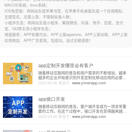
MACOS系统、linux系统；
IOS免签版：将网站生成苹果书签，在苹果手机桌面生成一个应用图标，
无需签名，无需上架，不限制安装人数；
小程序生态：将网站生成小程序，兼容微信、抖音、快手、百度、支付
宝、QQ等主流小程序生态；
增值服务：APP软著代办、APP上架appstore、APP上架谷歌、APP上架
应用商店、APP广告变现，包成功，没过全额退款！
app定制开发哪里会有客户
随着移动互联网的普及和用户需求的不断增加，越来
越多的企业开始意识到开发定制化移动应用的必要
性，这也为APP定制开发提供了广阔的市场。那么，
2023-05-06
来自于
www.yimenapp.com
APP定制开发到底该如何寻找客户呢？接下来，我们
来详细介绍一下。一、广告宣传广告宣传是吸引客户
的最常见方式之一。可以将
app接口开发
随着移动互联网的普及，客户端开发成为一项非常重
要的工作。在这个过程中，接口开发也变得越来越受
到关注。人们对于app的使用需求不断上涨，同时对于
2023-05-06
来自于
www.yimenapp.com
接口也提出了更高的要求。接下来，我们就来一探AP
P接口开发的原理和详细介绍。一、什么是APP接
口？APP接口，又称