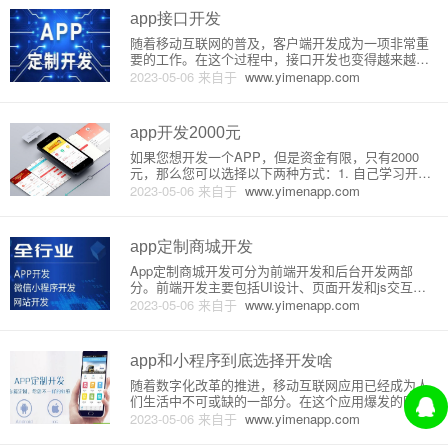
PP与服务器之
app接口开发
随着移动互联网的普及，客户端开发成为一项非常重
要的工作。在这个过程中，接口开发也变得越来越受
到关注。人们对于app的使用需求不断上涨，同时对于
2023-05-06
来自于
www.yimenapp.com
接口也提出了更高的要求。接下来，我们就来一探AP
P接口开发的原理和详细介绍。一、什么是APP接
口？APP接口，又称
app开发2000元
如果您想开发一个APP，但是资金有限，只有2000
元，那么您可以选择以下两种方式：1. 自己学习开发
这种方式需要您有一定的编程基础，如果没有编程基
2023-05-06
来自于
www.yimenapp.com
础就需要投入更多的时间去学习。学习开发的途径可
以有很多种，如自学、参加培训班、跟着教程学习等
等。以下是具体步骤
app定制商城开发
App定制商城开发可分为前端开发和后台开发两部
分。前端开发主要包括UI设计、页面开发和js交互，
后台开发主要包括数据处理和业务逻辑。UI设计UI设
2023-05-06
来自于
www.yimenapp.com
计是整个App定制商城的重中之重，因为它决定了用
户体验。好的UI设计可以提高用户留存率和购买率。U
I设计中需要
app和小程序到底选择开发啥
随着数字化改革的推进，移动互联网应用已经成为人
们生活中不可或缺的一部分。在这个应用爆发的时
代，app和小程序成为了最为流行的两种应用方式，二
2023-05-06
来自于
www.yimenapp.com
者都有着自身的优势和劣势。那么，作为一个开发