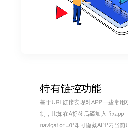
特有链控功能
基于URL链接实现对APP一些常用
制，比如在A标签后缀加入“?xapp-
navigation=0”即可隐藏APP内当