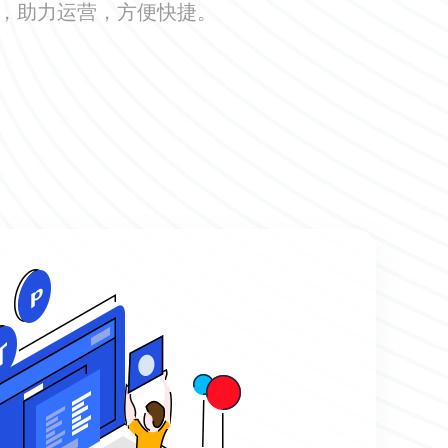
p，助力运营，方便快捷。