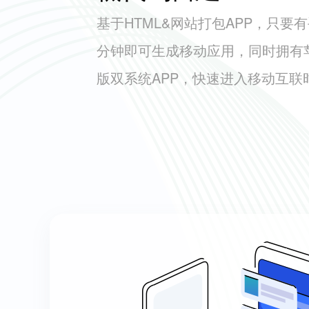
基于HTML&网站打包APP，只要
分钟即可生成移动应用，同时拥有
版双系统APP，快速进入移动互联