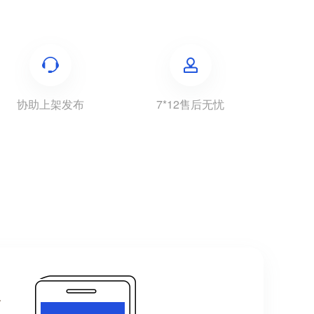
协助上架发布
7*12售后无忧