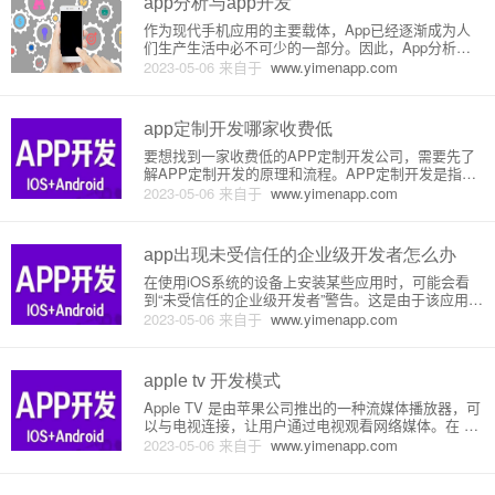
app分析与app开发
作为现代手机应用的主要载体，App已经逐渐成为人
们生产生活中必不可少的一部分。因此，App分析和
开发也逐渐成为了一个热门的话题。在这篇文章中，
2023-05-06
来自于
www.yimenapp.com
我们将详细介绍App分析和开发的一些原理，并探讨
它们在实践中的应用。一、App分析App分析是指对应
用程序进行数据
app定制开发哪家收费低
要想找到一家收费低的APP定制开发公司，需要先了
解APP定制开发的原理和流程。APP定制开发是指根
据客户的需求，定制、开发一款新的APP软件。其整
2023-05-06
来自于
www.yimenapp.com
个开发流程包括：需求分析、UI设计、功能开发、测
试、上线等步骤。APP定制开发的费用取决于多种因
素，比如：需求
app出现未受信任的企业级开发者怎么办
在使用iOS系统的设备上安装某些应用时，可能会看
到“未受信任的企业级开发者”警告。这是由于该应用使
用了企业签名，而非苹果官方的签名方式，因此需要
2023-05-06
来自于
www.yimenapp.com
用户手动确认应用的信任度，否则无法正常运行。接
下来，我将为大家讲解未受信任的企业级开发者的原
理和解决方案。首先，
apple tv 开发模式
Apple TV 是由苹果公司推出的一种流媒体播放器，可
以与电视连接，让用户通过电视观看网络媒体。在 Ap
ple TV 开发模式方面，苹果公司提供了多种技术，如
2023-05-06
来自于
www.yimenapp.com
Apple TV 应用，Apple TVOS，以及 Apple TV SD
K。一、Apple