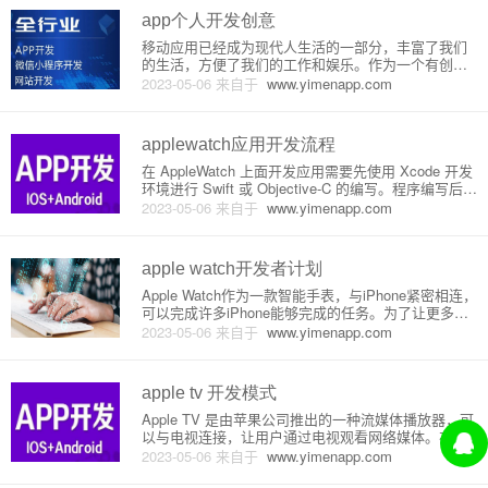
理和解决方案。首先，
app个人开发创意
移动应用已经成为现代人生活的一部分，丰富了我们
的生活，方便了我们的工作和娱乐。作为一个有创意
的个人开发者，你可以通过打造自己的应用，向世界
2023-05-06
来自于
www.yimenapp.com
呈现你的才华和创意。本文将介绍一些app个人开发创
意，并对其原理或实现做详细介绍。1. 生活助手应
用：生活助手应用的目
applewatch应用开发流程
在 AppleWatch 上面开发应用需要先使用 Xcode 开发
环境进行 Swift 或 Objective-C 的编写。程序编写后会
生成一个 Watch app 和 Watch Extension 两个程序，
2023-05-06
来自于
www.yimenapp.com
其中 Watch Extension 运行在
apple watch开发者计划
Apple Watch作为一款智能手表，与iPhone紧密相连，
可以完成许多iPhone能够完成的任务。为了让更多的
开发者能够利用Apple Watch为用户提供更好的体验，
2023-05-06
来自于
www.yimenapp.com
Apple推出了Apple Watch开发者计划，本文将为大家
介绍一下该计划的原理
apple tv 开发模式
Apple TV 是由苹果公司推出的一种流媒体播放器，可
以与电视连接，让用户通过电视观看网络媒体。在 Ap
ple TV 开发模式方面，苹果公司提供了多种技术，如
2023-05-06
来自于
www.yimenapp.com
Apple TV 应用，Apple TVOS，以及 Apple TV SD