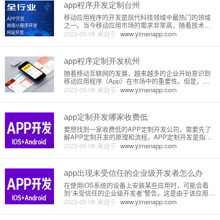
app程序开发定制台州
移动应用程序的开发是现代科技领域中最热门的领域
之一。当今移动应用市场的需求非常高，随着技术的
不断发展，各种不同类型的应用层出不穷。在这个市
2023-05-06
来自于
www.yimenapp.com
场中，应用定制是一项非常重要的服务。本文将介绍
在台州地区的移动应用程序开发定制服务。一、移动
应用程序开发定制的概念移动
app程序定制开发杭州
随着移动互联网的发展，越来越多的企业开始意识到
移动应用程序（App）在市场中的重要性。但是，现
在市面上已经有成千上万的App了，如果企业要将自
2023-05-06
来自于
www.yimenapp.com
己的App在众多竞争对手中脱颖而出，就必须进行个
性化定制开发。App程序定制开发是一项涉及多个环
节的复杂过程，通常
app定制开发哪家收费低
要想找到一家收费低的APP定制开发公司，需要先了
解APP定制开发的原理和流程。APP定制开发是指根
据客户的需求，定制、开发一款新的APP软件。其整
2023-05-06
来自于
www.yimenapp.com
个开发流程包括：需求分析、UI设计、功能开发、测
试、上线等步骤。APP定制开发的费用取决于多种因
素，比如：需求
app出现未受信任的企业级开发者怎么办
在使用iOS系统的设备上安装某些应用时，可能会看
到“未受信任的企业级开发者”警告。这是由于该应用使
用了企业签名，而非苹果官方的签名方式，因此需要
2023-05-06
来自于
www.yimenapp.com
用户手动确认应用的信任度，否则无法正常运行。接
下来，我将为大家讲解未受信任的企业级开发者的原