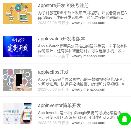
介绍：一、原理AP
appstore开发者账号注册
为了能够在iOS平台上发布应用程序，开发者需要在A
pp Store上注册开发者账号。这个过程是比较简单
的，但是需要支付一定的费用。本文将介绍App Store
2023-05-06
来自于
www.yimenapp.com
开发者账号的注册过程和相关费用。1. 注册流程（1）
首先进入App Store开发者账号注册页面:
applewatch开发者版本
Apple Watch是苹果公司推出的智能手表，它不仅有时
尚的设计，还有多种智能功能，可以连接手机，及时
接收信息，打电话，还可以测量健康数据，如心率，
2023-05-06
来自于
www.yimenapp.com
步数等。同时，Apple Watch还有自己的应用商店，可
以安装各种应用程序。作为一名开发者，了解Appl
appleclips开发
Apple Clips是苹果公司推出的一款短视频制作APP，
它可以让用户快速轻松地拍摄、编辑和分享视频。Ap
ple Clips的功能非常丰富，可以添加各种特效、滤
2023-05-06
来自于
www.yimenapp.com
镜、音乐等等，让用户的创作更加生动有趣。那么，A
pple Clips的实现原理是什么呢？下面我
appinventor简单开发
App Inventor是一种由Google支持的可视化编程语
言，可使人们无需编写代码即可创建Android应用程
序。在这种编程工具中，开发人员使用可拖放的组件
2023-05-06
来自于
www.yimenapp.com
创建应用程序，而不必担心熟悉的编程语法或代码