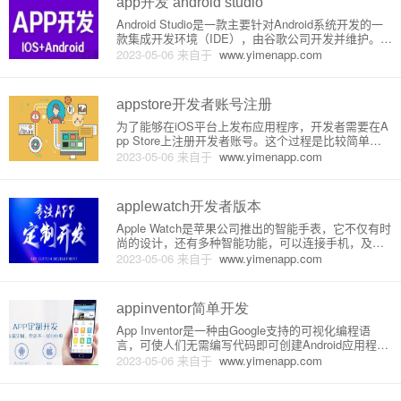
app开发 android studio
Android Studio是一款主要针对Android系统开发的一
款集成开发环境（IDE），由谷歌公司开发并维护。该
平台提供了完善的基于Java语言的开发工具，使得开
2023-05-06
来自于
www.yimenapp.com
发者可以便捷的进行Android应用程序的开发和调试工
作。Android Studio的
appstore开发者账号注册
为了能够在iOS平台上发布应用程序，开发者需要在A
pp Store上注册开发者账号。这个过程是比较简单
的，但是需要支付一定的费用。本文将介绍App Store
2023-05-06
来自于
www.yimenapp.com
开发者账号的注册过程和相关费用。1. 注册流程（1）
首先进入App Store开发者账号注册页面:
applewatch开发者版本
Apple Watch是苹果公司推出的智能手表，它不仅有时
尚的设计，还有多种智能功能，可以连接手机，及时
接收信息，打电话，还可以测量健康数据，如心率，
2023-05-06
来自于
www.yimenapp.com
步数等。同时，Apple Watch还有自己的应用商店，可
以安装各种应用程序。作为一名开发者，了解Appl
appinventor简单开发
App Inventor是一种由Google支持的可视化编程语
言，可使人们无需编写代码即可创建Android应用程
序。在这种编程工具中，开发人员使用可拖放的组件
2023-05-06
来自于
www.yimenapp.com
创建应用程序，而不必担心熟悉的编程语法或代码
块。它基于块编程技术，让您以图形方式构建应用程