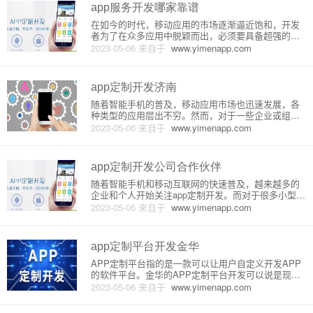
序，从
app服务开发哪家靠谱
在如今的时代，移动应用的市场逐渐逼近饱和，开发
者为了在众多应用中脱颖而出，必须要具备超强的竞
争力。而作为应用开发者，如果想要在开发中获得长
2023-05-06
来自于
www.yimenapp.com
足的进步，需要借助于专业的app服务，而这也是保障
应用开发能够持续、高效地进行的必要手段。那么，a
pp服务开发哪家靠谱
app定制开发济南
随着智能手机的普及，移动应用市场也迅速发展，各
种类型的应用层出不穷。然而，对于一些企业或组织
来说，仅仅使用市面上的众多应用可能不能满足其个
2023-05-06
来自于
www.yimenapp.com
性化需求，这时候，可能需要进行定制化开发。App
定制开发过程1. 需求分析在开始定制开发前，需要进
行需求分析。需求分析
app定制开发公司合作伙伴
随着智能手机和移动互联网的快速普及，越来越多的
企业和个人开始关注app定制开发。而对于很多小型企
业和初创公司来说，没有专业的技术团队来进行app的
2023-05-06
来自于
www.yimenapp.com
开发，因此选择与app定制开发公司合作成为了他们的
选择。一、什么是app定制开发公司app定制开发公司
是一种提
app定制平台开发金华
APP定制平台指的是一款可以让用户自定义开发APP
的软件平台。金华的APP定制平台开发可以说是现如
今移动应用市场的趋势之一，它能够提供更加专业的
2023-05-06
来自于
www.yimenapp.com
开发和更多的选择，同时也满足了不同公司和机构的
个性化需求。以下是APP定制平台开发的原理和详细