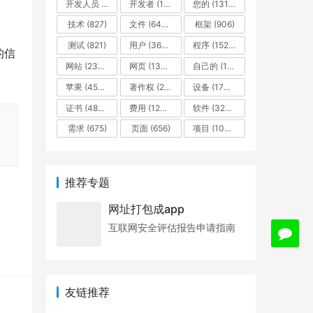
开发人员
(611)
开发者
(10672)
您的
(1310)
技术
(827)
文件
(6426)
框架
(906)
测试
(821)
用户
(3647)
程序
(1527)
的信
网站
(2384)
网页
(1362)
自己的
(1823)
苹果
(4561)
著作权
(2438)
设备
(1738)
证书
(4875)
费用
(1201)
软件
(3241)
需求
(675)
页面
(656)
项目
(1081)
推荐专题
网址打包成app
互联网安全评估报告申请指南
友链推荐