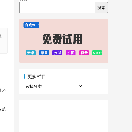
搜索
单
更多栏目
更
责人
多
栏
目
内的