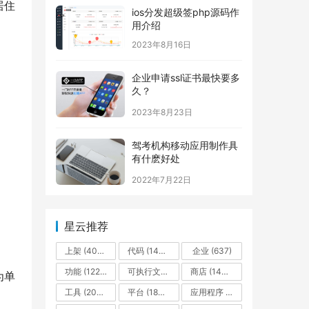
居住
ios分发超级签php源码作
用介绍
2023年8月16日
企业申请ssl证书最快要多
久？
2023年8月23日
驾考机构移动应用制作具
有什麽好处
2022年7月22日
星云推荐
上架
(4005)
代码
(1408)
企业
(637)
功能
(1223)
可执行文件
(559)
商店
(1442)
为单
工具
(2095)
平台
(1846)
应用程序
(16157)