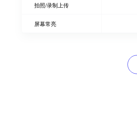
拍照/录制上传
屏幕常亮