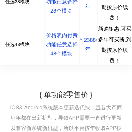
功能任意选择
任选28模块
年
期按原价续
28个模块
费！
新购钜惠,可买
价格表内付费
多年可买断,到
¥ 2388/
功能任意选择
任选48模块
年
期按原价续
48个模块
费！
{ 单功能零售价 }
IOS& Android系统版本更新迭代快，且各大产商
每年都在出新机型，导致APP需要一直进行更新
以兼容新系统新机型，所以平台按年收取APP技