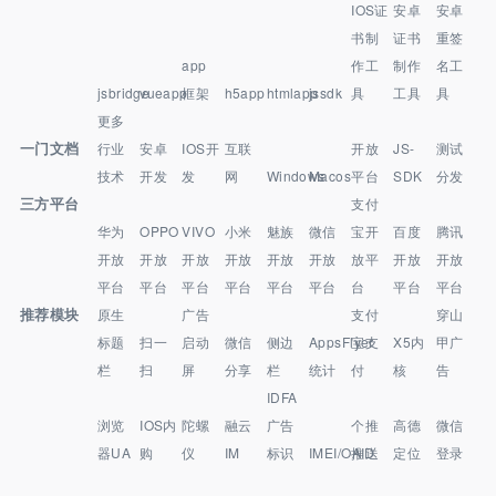
IOS证
安卓
安卓
书制
证书
重签
app
作工
制作
名工
jsbridge
vueapp
框架
h5app
htmlapp
jssdk
具
工具
具
更多
一门文档
行业
安卓
IOS开
互联
开放
JS-
测试
技术
开发
发
网
Windows
Macos
平台
SDK
分发
三方平台
支付
华为
OPPO
VIVO
小米
魅族
微信
宝开
百度
腾讯
开放
开放
开放
开放
开放
开放
放平
开放
开放
平台
平台
平台
平台
平台
平台
台
平台
平台
推荐模块
原生
广告
支付
穿山
标题
扫一
启动
微信
侧边
AppsFlyer
宝支
X5内
甲广
栏
扫
屏
分享
栏
统计
付
核
告
IDFA
浏览
IOS内
陀螺
融云
广告
个推
高德
微信
器UA
购
仪
IM
标识
IMEI/OAID
推送
定位
登录