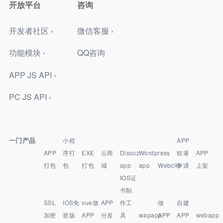
开放平台
咨询
开发者社区 ›
微信客服 ›
功能模块 ›
QQ咨询
APP JS API ›
PC JS API ›
一门产品
小程
APP
APP
序打
EXE
云商
Discuz
Wordpress
软著
APP
打包
包
打包
城
app
app
Webclip
申请
上架
IOS证
书制
SSL
IOS免
vue做
APP
作工
做
自建
加密
签版
APP
分发
具
wapapp
APP
APP
webapp