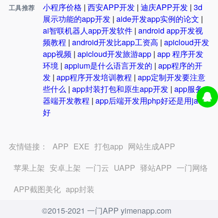
小程序价格
|
西安APP开发
|
迪庆APP开发
|
3d
工具推荐
展示功能的app开发
|
aide开发app实例的论文
|
ai智联机器人app开发软件
|
android app开发视
频教程
|
android开发比app工资高
|
apicloud开发
app视频
|
apicloud开发旅游app
|
app 程序开发
环境
|
appium是什么语言开发的
|
app程序的开
发
|
app程序开发培训教程
|
app定制开发要注意
些什么
|
app封装打包和原生app开发
|
app服务
器端开发教程
|
app后端开发用php好还是用java
好
友情链接：
APP
EXE
打包app
网站生成APP
苹果上架
安卓上架
一门云
UAPP
驿站APP
一门网络
APP截图美化
app封装
©2015-2021 一门APP yimenapp.com