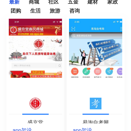
最新
商城
社区
五金
建材
家政
团购
生活
旅游
咨询
盛京堂
易淘自考网
app架设
app架设