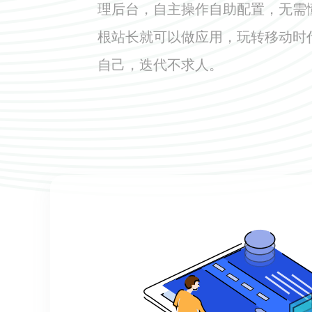
理后台，自主操作自助配置，无需
根站长就可以做应用，玩转移动时
自己，迭代不求人。