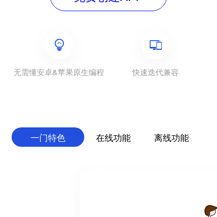
无需懂安卓&苹果原生编程
快速迭代兼容
一门特色
在线功能
离线功能