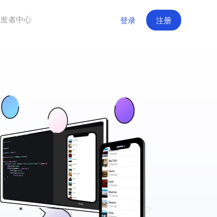
开发者中心
登录
注册