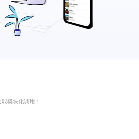
PP功能模块化调用！