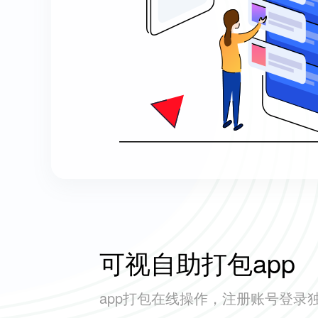
可视自助打包app
app打包在线操作，注册账号登录