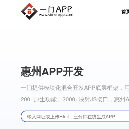
首
惠州APP开发
一门提供模块化混合开发APP底层框架，用
200+原生功能、2000+映射JS接口，惠