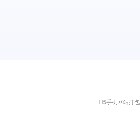
H5手机网站打包a