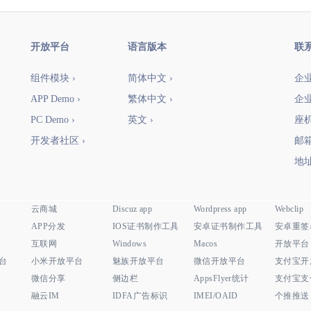
开放平台
语言版本
联
组件模块 ›
简体中文 ›
企业
APP Demo ›
繁体中文 ›
企业
PC Demo ›
英文 ›
座机：
开发者社区 ›
邮箱
地址
云商城
Discuz app
Wordpress app
Webclip
APP分发
IOS证书制作工具
安卓证书制作工具
安卓重签
互联网
Windows
Macos
开放平台
平台
小米开放平台
魅族开放平台
微信开放平台
支付宝开
微信分享
侧边栏
AppsFlyer统计
支付宝支
融云IM
IDFA广告标识
IMEI/OAID
个推推送