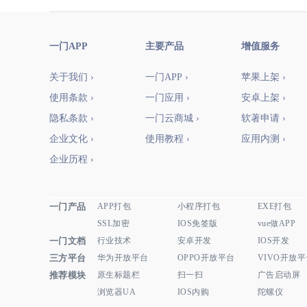
一门APP
主要产品
增值服务
关于我们 ›
一门APP ›
苹果上架 ›
使用条款 ›
一门应用 ›
安卓上架 ›
隐私条款 ›
一门云商城 ›
软著申请 ›
企业文化 ›
使用教程 ›
应用内测 ›
企业历程 ›
一门产品
APP打包
小程序打包
EXE打包
SSL加密
IOS免签版
vue做APP
一门文档
行业技术
安卓开发
IOS开发
三方平台
华为开放平台
OPPO开放平台
VIVO开放
推荐模块
原生标题栏
扫一扫
广告启动屏
浏览器UA
IOS内购
陀螺仪