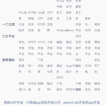
IOS证
安卓
安卓
书制
证书
重签
SSL加
IOS免
vue做
APP
作工
制作
名工
密
签版
APP
分发
具
工具
具
更多
一门文档
行业
安卓
IOS开
互联
开放
JS-
测试
技术
开发
发
网
Windows
Macos
平台
SDK
分发
三方平台
支付
华为
OPPO
VIVO
小米
魅族
微信
宝开
百度
腾讯
开放
开放
开放
开放
开放
开放
放平
开放
开放
平台
平台
平台
平台
平台
平台
台
平台
平台
推荐模块
原生
广告
支付
穿山
标题
扫一
启动
微信
侧边
AppsFlyer
宝支
X5内
甲广
栏
扫
屏
分享
栏
统计
付
核
告
IDFA
浏览
IOS内
陀螺
融云
广告
个推
高德
微信
器UA
购
仪
IM
标识
IMEI/OAID
推送
定位
登录
鹤岗APP开发
|
57商城app系统开发公司
|
android sdk开发和app开发
|