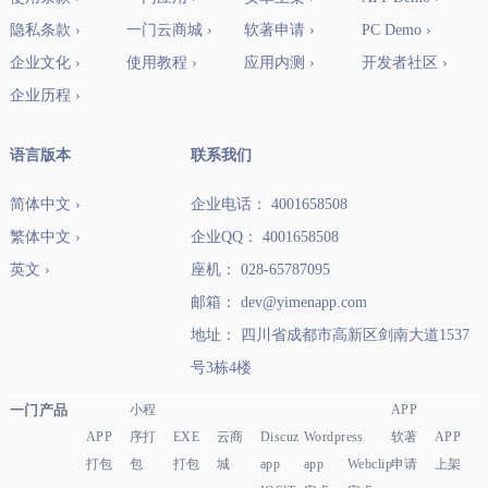
隐私条款 ›
一门云商城 ›
软著申请 ›
PC Demo ›
企业文化 ›
使用教程 ›
应用内测 ›
开发者社区 ›
企业历程 ›
语言版本
联系我们
简体中文 ›
企业电话： 4001658508
繁体中文 ›
企业QQ： 4001658508
英文 ›
座机： 028-65787095
邮箱： dev@yimenapp.com
地址： 四川省成都市高新区剑南大道1537
号3栋4楼
一门产品
小程
APP
APP
序打
EXE
云商
Discuz
Wordpress
软著
APP
打包
包
打包
城
app
app
Webclip
申请
上架