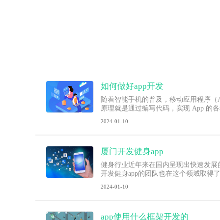
如何做好app开发
随着智能手机的普及，移动应用程序（A
原理就是通过编写代码，实现 App 的
2024-01-10
厦门开发健身app
健身行业近年来在国内呈现出快速发展
开发健身app的团队也在这个领域取得
2024-01-10
app使用什么框架开发的