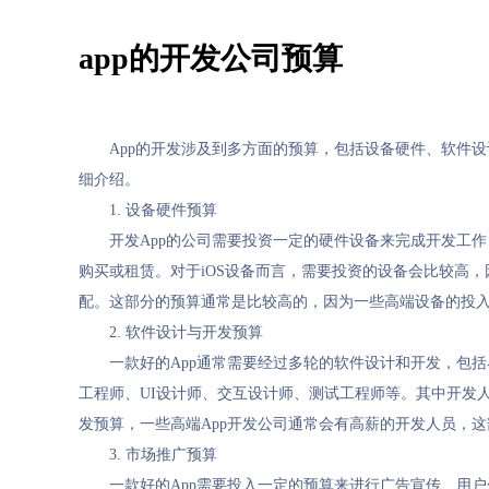
app的开发公司预算
App的开发涉及到多方面的预算，包括设备硬件、软件
细介绍。
1. 设备硬件预算
开发App的公司需要投资一定的硬件设备来完成开发工作
购买或租赁。对于iOS设备而言，需要投资的设备会比较高
配。这部分的预算通常是比较高的，因为一些高端设备的投
2. 软件设计与开发预算
一款好的App通常需要经过多轮的软件设计和开发，包
工程师、UI设计师、交互设计师、测试工程师等。其中开发
发预算，一些高端App开发公司通常会有高薪的开发人员，
3. 市场推广预算
一款好的App需要投入一定的预算来进行广告宣传、用户