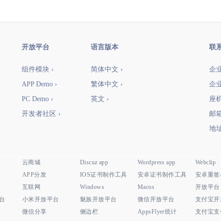
开放平台
语言版本
联
组件模块 ›
简体中文 ›
企业
APP Demo ›
繁体中文 ›
企业
PC Demo ›
英文 ›
座机：
开发者社区 ›
邮箱
地址
云商城
Discuz app
Wordpress app
Webclip
APP分发
IOS证书制作工具
安卓证书制作工具
安卓重签
互联网
Windows
Macos
开放平台
平台
小米开放平台
魅族开放平台
微信开放平台
支付宝开
微信分享
侧边栏
AppsFlyer统计
支付宝支