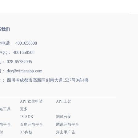
系我们
电话： 4001658508
QQ： 4001658508
 028-65787095
： dev@yimenapp.com
： 四川省成都市高新区剑南大道1537号3栋4楼
APP软著申请
APP上架
名工具
更多
JS-SDK
测试分发
放平台
百度开放平台
腾讯开放平台
付
X5内核
穿山甲广告