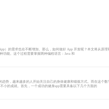
pp）的需求也在不断增加。那么，如何做好 App 开发呢？本文将从原理
各种功能。这个过程需要掌握两种编程语言：Java 和
的趋势，越来越多的人开始关注自己的身体健康和锻炼方式。而在这个数字
了不小的成就。首先，一个成功的健身app需要具备以下几个方面的