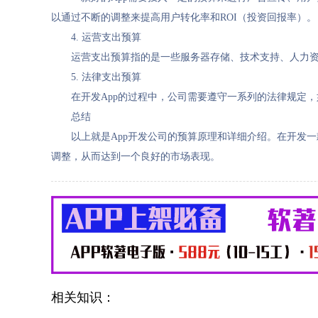
以通过不断的调整来提高用户转化率和ROI（投资回报率）。
4. 运营支出预算
运营支出预算指的是一些服务器存储、技术支持、人力
5. 法律支出预算
在开发App的过程中，公司需要遵守一系列的法律规定
总结
以上就是App开发公司的预算原理和详细介绍。在开发
调整，从而达到一个良好的市场表现。
相关知识：