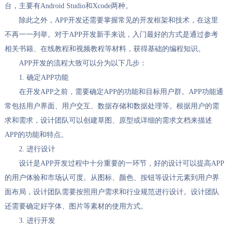
台，主要有Android Studio和Xcode两种。
除此之外，APP开发还需要掌握常见的开发框架和技术，在这里
不再一一列举。对于APP开发新手来说，入门最好的方式是通过参考
相关书籍、在线教程和视频教程等材料，获得基础的编程知识。
APP开发的流程大致可以分为以下几步：
1. 确定APP功能
在开发APP之前，需要确定APP的功能和目标用户群。APP功能通
常包括用户界面、用户交互、数据存储和数据处理等。根据用户的需
求和需求，设计团队可以创建草图、原型或详细的需求文档来描述
APP的功能和特点。
2. 进行设计
设计是APP开发过程中十分重要的一环节，好的设计可以提高APP
的用户体验和市场认可度。从图标、颜色、按钮等设计元素到用户界
面布局，设计团队需要按照用户需求和行业规范进行设计。设计团队
还需要确定好字体、图片等素材的使用方式。
3. 进行开发