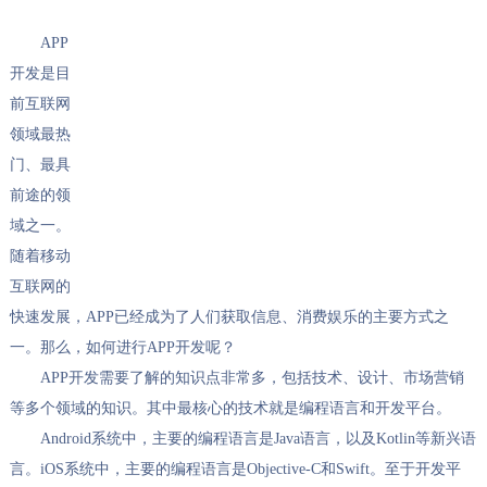
APP
开发是目
前互联网
领域最热
门、最具
前途的领
域之一。
随着移动
互联网的
快速发展，APP已经成为了人们获取信息、消费娱乐的主要方式之
一。那么，如何进行APP开发呢？
APP开发需要了解的知识点非常多，包括技术、设计、市场营销
等多个领域的知识。其中最核心的技术就是编程语言和开发平台。
Android系统中，主要的编程语言是Java语言，以及Kotlin等新兴语
言。iOS系统中，主要的编程语言是Objective-C和Swift。至于开发平