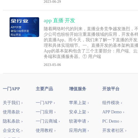
2023-06-29
app 直播 开发
随着网络时代的到来，直播业务竞争越发激烈，
少公司也纷纷开始注重直播领域的应用，开发各
的直播App。而今天，我们来了解一下直播的开发
理和具体实现细节。一、直播开发的基本架构直
App的基本架构包含了三个主要部分：用户端、云
务端和直播服务器。① 用户端
2023-05-06
一门APP
主要产品
增值服务
开放平台
关于我们 ›
一门APP ›
苹果上架 ›
组件模块 ›
使用条款 ›
一门应用 ›
安卓上架 ›
APP Demo ›
隐私条款 ›
一门云商城 ›
软著申请 ›
PC Demo ›
企业文化 ›
使用教程 ›
应用内测 ›
开发者社区 ›