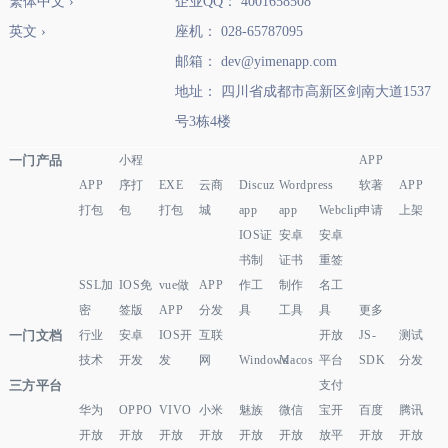
繁体中文 ›
企业QQ： 4001658508
英文 ›
座机： 028-65787095
邮箱： dev@yimenapp.com
地址： 四川省成都市高新区剑南大道1537
号3栋4楼
一门产品
小程
APP
APP
序打
EXE
云商
Discuz
Wordpress
软著
APP
打包
包
打包
城
app
app
Webclip
申请
上架
IOS证
安卓
安卓
书制
证书
重签
SSL加
IOS免
vue做
APP
作工
制作
名工
密
签版
APP
分发
具
工具
具
更多
一门文档
行业
安卓
IOS开
互联
开放
JS-
测试
技术
开发
发
网
Windows
Macos
平台
SDK
分发
三方平台
支付
华为
OPPO
VIVO
小米
魅族
微信
宝开
百度
腾讯
开放
开放
开放
开放
开放
开放
放平
开放
开放