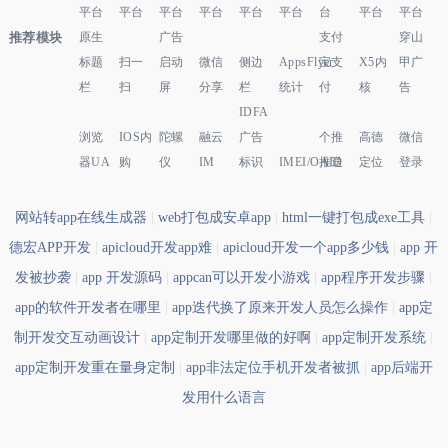
平台
平台
平台
平台
平台
平台
台
平台
平台
推荐模块
原生
广告
支付
穿山
标题
扫一
启动
微信
侧边
AppsFlyer
宝支
X5内
甲广
栏
扫
屏
分享
栏
统计
付
核
告
IDFA
浏览
IOS内
陀螺
融云
广告
个推
高德
微信
器UA
购
仪
IM
标识
IMEI/OAID
推送
定位
登录
网站转app在线生成器
|
web打包成安卓app
|
html一键打包成exe工具
|
德宏APP开发
|
apicloud开发app难
|
apicloud开发一个app多少钱
|
app 开
发被抄袭
|
app 开发源码
|
appcan可以开发小游戏
|
app程序开发步骤
|
app的软件开发者在哪里
|
app迭代换了原来开发人员怎么操作
|
app定
制开发交互动画设计
|
app定制开发哪里做的好啊
|
app定制开发系统
|
app定制开发重在量身定制
|
app非法定位手机开发者被抓
|
app后端开
发用什么语言