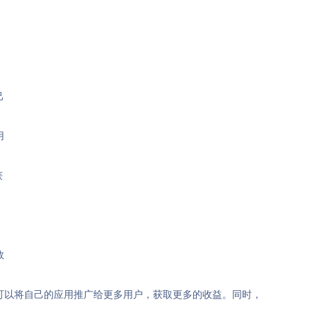
己
用
获
数
发者可以将自己的应用推广给更多用户，获取更多的收益。同时，