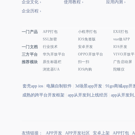
企业文化 ›
使用教程 ›
应用内测 ›
企业历程 ›
一门产品
APP打包
小程序打包
EXE打包
SSL加密
IOS免签版
vue做APP
一门文档
行业技术
安卓开发
IOS开发
三方平台
华为开放平台
OPPO开放平台
VIVO开放
推荐模块
原生标题栏
扫一扫
广告启动屏
浏览器UA
IOS内购
陀螺仪
套壳app ios
|
电脑自制软件
|
3d场景app开发
|
91go商城app
成熟的跨平台开发框架
|
app从开发到上线经历
|
app从开发
友情链接：
APP开发
APP开发社区
安卓上架
APP打包