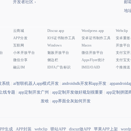
开发者社区 ›
邮箱
地址
云商城
Discuz app
Wordpress app
Webclip
APP分发
IOS证书制作工具
安卓证书制作工具
安卓重签
互联网
Windows
Macos
开放平台
平台
小米开放平台
魅族开放平台
微信开放平台
支付宝开
微信分享
侧边栏
AppsFlyer统计
支付宝支
融云IM
IDFA广告标识
IMEI/OAID
个推推送
开发系统
|
ai智联机器人app模式开发
|
androidsdk开发和app开发
|
appandroi
到上线专题
|
app定制开发广州
|
app定制开发做好规划很重要
|
app定制拼
发啥
|
app界面全灰如何开发
APP生成
APP封装
webclip
驿站APP
discuz做APP
苹果APP上架
wordp