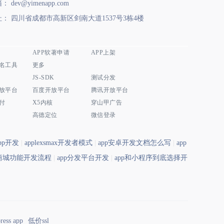
： dev@yimenapp.com
： 四川省成都市高新区剑南大道1537号3栋4楼
APP软著申请
APP上架
名工具
更多
JS-SDK
测试分发
放平台
百度开放平台
腾讯开放平台
付
X5内核
穿山甲广告
高德定位
微信登录
dapp开发
|
applexsmax开发者模式
|
app安卓开发文档怎么写
|
app
团商城功能开发流程
|
app分发平台开发
|
app和小程序到底选择开
ress app
低价ssl