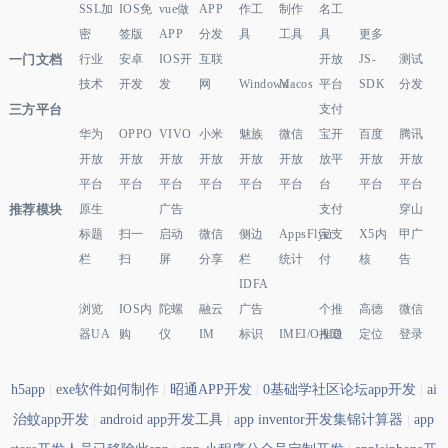
SSL加
IOS免
vue做
APP
作工
制作
名工
密
签版
APP
分发
具
工具
具
更多
一门文档
行业
安卓
IOS开
互联
开放
JS-
测试
技术
开发
发
网
Windows
Macos
平台
SDK
分发
三方平台
支付
华为
OPPO
VIVO
小米
魅族
微信
宝开
百度
腾讯
开放
开放
开放
开放
开放
开放
放平
开放
开放
平台
平台
平台
平台
平台
平台
台
平台
平台
推荐模块
原生
广告
支付
穿山
标题
扫一
启动
微信
侧边
AppsFlyer
宝支
X5内
甲广
栏
扫
屏
分享
栏
统计
付
核
告
IDFA
浏览
IOS内
陀螺
融云
广告
个推
高德
微信
器UA
购
仪
IM
标识
IMEI/OAID
推送
定位
登录
h5app
|
exe软件如何制作
|
昭通APP开发
|
0基础学社区论坛app开发
|
ai
治蚊app开发
|
android app开发工具
|
app inventor开发集锦计算器
|
app