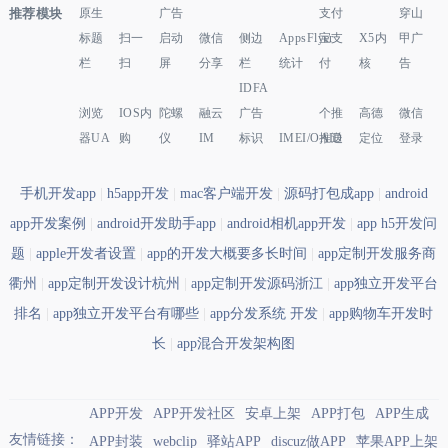
推荐模块
原生
广告
支付
穿山
标题
扫一
启动
微信
侧边
AppsFlyer
宝支
X5内
甲广
栏
扫
屏
分享
栏
统计
付
核
告
IDFA
浏览
IOS内
陀螺
融云
广告
个推
高德
微信
器UA
购
仪
IM
标识
IMEI/OAID
推送
定位
登录
手机开发app
|
h5app开发
|
mac客户端开发
|
源码打包成app
|
android
app开发案例
|
android开发助手app
|
android相机app开发
|
app h5开发问
题
|
apple开发者设置
|
app的开发大概要多长时间
|
app定制开发服务商
衢州
|
app定制开发设计杭州
|
app定制开发源码浙江
|
app独立开发平台
排名
|
app独立开发平台有哪些
|
app分发系统 开发
|
app购物车开发时
长
|
app混合开发架构图
APP开发
APP开发社区
安卓上架
APP打包
APP生成
友情链接：
APP封装
webclip
驿站APP
discuz做APP
苹果APP上架