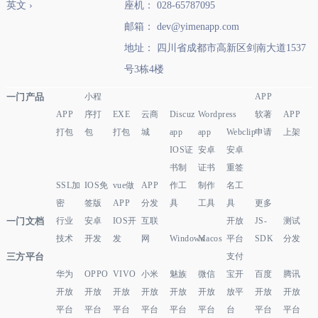
英文 ›
座机： 028-65787095
邮箱： dev@yimenapp.com
地址： 四川省成都市高新区剑南大道1537
号3栋4楼
一门产品
小程
APP
APP
序打
EXE
云商
Discuz
Wordpress
软著
APP
打包
包
打包
城
app
app
Webclip
申请
上架
IOS证
安卓
安卓
书制
证书
重签
SSL加
IOS免
vue做
APP
作工
制作
名工
密
签版
APP
分发
具
工具
具
更多
一门文档
行业
安卓
IOS开
互联
开放
JS-
测试
技术
开发
发
网
Windows
Macos
平台
SDK
分发
三方平台
支付
华为
OPPO
VIVO
小米
魅族
微信
宝开
百度
腾讯
开放
开放
开放
开放
开放
开放
放平
开放
开放
平台
平台
平台
平台
平台
平台
台
平台
平台