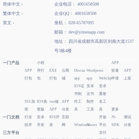
简体中文 ›
企业电话： 4001658508
繁体中文 ›
企业QQ： 4001658508
英文 ›
座机： 028-65787095
邮箱： dev@yimenapp.com
地址： 四川省成都市高新区剑南大道1537
号3栋4楼
一门产品
小程
APP
APP
序打
EXE
云商
Discuz
Wordpress
软著
APP
打包
包
打包
城
app
app
Webclip
申请
上架
IOS证
安卓
安卓
书制
证书
重签
SSL加
IOS免
vue做
APP
作工
制作
名工
密
签版
APP
分发
具
工具
具
更多
一门文档
行业
安卓
IOS开
互联
开放
JS-
测试
技术
开发
发
网
Windows
Macos
平台
SDK
分发
三方平台
支付