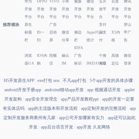
华为
OPPO
VIVO
小米
魅族
微信
宝开
百度
腾讯
开放
开放
开放
开放
开放
开放
放平
开放
开放
平台
平台
平台
平台
平台
平台
台
平台
平台
推荐模块
原生
广告
支付
穿山
标题
扫一
启动
微信
侧边
AppsFlyer
宝支
X5内
甲广
栏
扫
屏
分享
栏
统计
付
核
告
IDFA
浏览
IOS内
陀螺
融云
广告
个推
高德
微信
器UA
购
仪
IM
标识
IMEI/OAID
推送
定位
登录
H5开发原生APP
|
exe打包 uos
|
不凡app打包
|
5个app开发的具体步骤
|
android开发手册app
|
androind移动app开发
|
app 视频通话开发
|
applet
开发架构
|
app安全开发理念
|
app产品开发教程ppt
|
app的开发一定要
有实体店吗
|
app的主流版本和开发流程
|
app定制开发的完整流程
|
app
定制开发服务商衢州有几家
|
app公司开发哪家有实力
|
app还可以如此
开发
|
app后台语言开发
|
app开发 久友网络