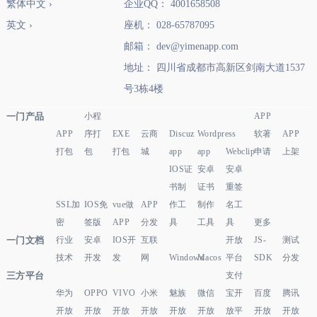
繁体中文 ›
企业QQ： 4001658508
英文 ›
座机： 028-65787095
邮箱： dev@yimenapp.com
地址： 四川省成都市高新区剑南大道1537
号3栋4楼
一门产品
小程
APP
APP
序打
EXE
云商
Discuz
Wordpress
软著
APP
打包
包
打包
城
app
app
Webclip
申请
上架
IOS证
安卓
安卓
书制
证书
重签
SSL加
IOS免
vue做
APP
作工
制作
名工
密
签版
APP
分发
具
工具
具
更多
一门文档
行业
安卓
IOS开
互联
开放
JS-
测试
技术
开发
发
网
Windows
Macos
平台
SDK
分发
三方平台
支付
华为
OPPO
VIVO
小米
魅族
微信
宝开
百度
腾讯
开放
开放
开放
开放
开放
开放
放平
开放
开放