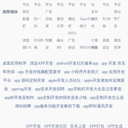
平台
平台
平台
平台
平台
平台
台
平台
平台
推荐模块
原生
广告
支付
穿山
标题
扫一
启动
微信
侧边
AppsFlyer
宝支
X5内
甲广
栏
扫
屏
分享
栏
统计
付
核
告
IDFA
浏览
IOS内
陀螺
融云
广告
个推
高德
微信
器UA
购
仪
IM
标识
IMEI/OAID
推送
定位
登录
桌面应用程序
|
清远APP开发
|
android开发社区服务app
|
app 开发 所见
即所得
|
app 开发对电脑配置要求
|
app 小程序开发简介
|
app 应用开发
平台
|
app 源码定制开发
|
apple开发人员论坛
|
apple开发者如何追溯退
款
|
appring开发
|
app安卓开发招聘
|
app导航栏开发大全及注意事项
|
app的开发及制作
|
app定制开发的报价是多少钱
|
app定制开发怎么选
择好的啊
|
app服务功能开发教程下载
|
app即时通讯开发
APP开发
APP开发社区
安卓上架
APP打包
APP生成