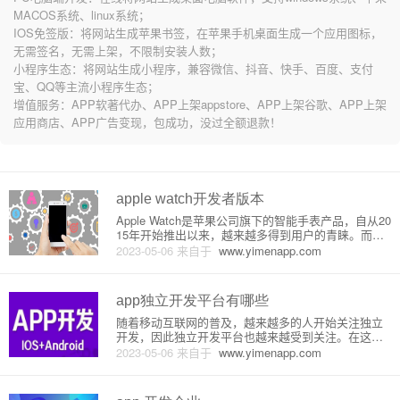
MACOS系统、linux系统；
IOS免签版：将网站生成苹果书签，在苹果手机桌面生成一个应用图标，
无需签名，无需上架，不限制安装人数；
小程序生态：将网站生成小程序，兼容微信、抖音、快手、百度、支付
宝、QQ等主流小程序生态；
增值服务：APP软著代办、APP上架appstore、APP上架谷歌、APP上架
应用商店、APP广告变现，包成功，没过全额退款！
apple watch开发者版本
Apple Watch是苹果公司旗下的智能手表产品，自从20
15年开始推出以来，越来越多得到用户的青睐。而随
着开发者版本的推出，Apple Watch开始受到开发者的
2023-05-06
来自于
www.yimenapp.com
重视，其开发者版本也被广泛研究和应用。Apple Wat
ch的开发者版本主要分为硬件和软件
app独立开发平台有哪些
随着移动互联网的普及，越来越多的人开始关注独立
开发，因此独立开发平台也越来越受到关注。在这篇
文章中，我将介绍一些常见的独立开发平台，其中包
2023-05-06
来自于
www.yimenapp.com
括原理和详细介绍。1. React NativeReact Native 是
Facebook 开发的一个开源框架，利