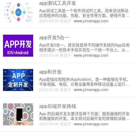
发到发布上架等全
app测试工具开发
App测试工具是一个软件测试的工具，用来测试移动
应用程序的功能、性能、安全性等方面，使得开发人
员可以快速地发现和解决产品的问题，提高产品的质
2023-05-06
来自于
www.yimenapp.com
量。如今，随着移动设备的快速普及和发展，App测
试工具在移动应用开发领域中起着非常重要的作用。A
pp测试工具的开发有
app开发5合一
App开发5合一，其实就是将不同操作系统的App应用
程序通过一些技术手段实现在一个统一平台上，从而
做到在同一平台上使用。常见的5合一平台有Xamari
2023-05-06
来自于
www.yimenapp.com
n、Flutter、React Native、Ionic和PhoneGap（Cordo
va）等。这些平台都
app和开发
App是指应用程序(Application)，是一种能够在手机、
平板电脑、电视、众筹设备等各种移动设备上运行的
软件程序。与传统的软件程序不同，它可以直接在设
2023-05-06
来自于
www.yimenapp.com
备上运行，无需安装，非常方便。开发(App Develop
ment)是指设计、编写、测试、部署、维护
app后端开发路线
App 的后端开发主要涉及两个方面：服务器端的开发
和数据库的开发。本文将对后端开发的原理和详细的
介绍进行阐述，以便更好地入门。一、服务器端开发
2023-05-06
来自于
www.yimenapp.com
服务器端主要涉及以下内容：1. 编程语言：服务器端
开发需要选择一门适合后端开发的编程语言。当前比