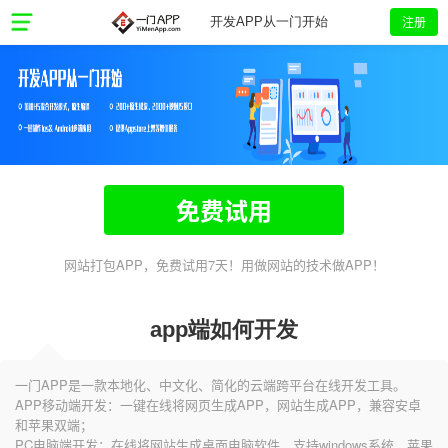
注册
开发APP从一门开始
免费试用
网站打包APP，免费试用7天！用做网站的技术做APP！
app端如何开发
一门APP是一款本地化、中文化、简化的云端跨平台在线开发工具。
APP移动端开发：一键在线将网页生成APP，网站生成APP，兼容安卓
和苹果双端；
PC电脑端开发：在线将网站生成桌面电脑软件，支持windows系统、苹果