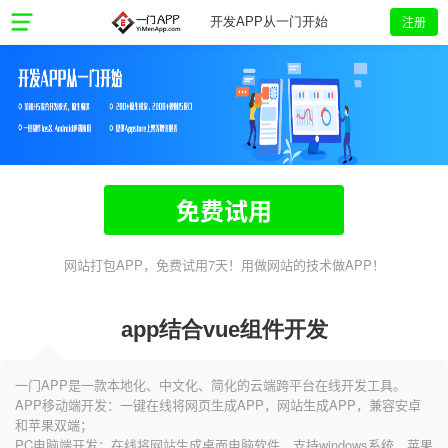
注册
开发APP从一门开始
免费试用
网站打包APP，免费试用7天！用做网站的技术做APP！
app结合vue组件开发
一门APP是一款本地化、中文化、简化的云端跨平台在线开发工具。
APP移动端开发：一键在线将网页生成APP，网站生成APP，兼容安卓
和苹果双端；
PC电脑端开发：在线将网站生成桌面电脑软件，支持windows系统、苹果