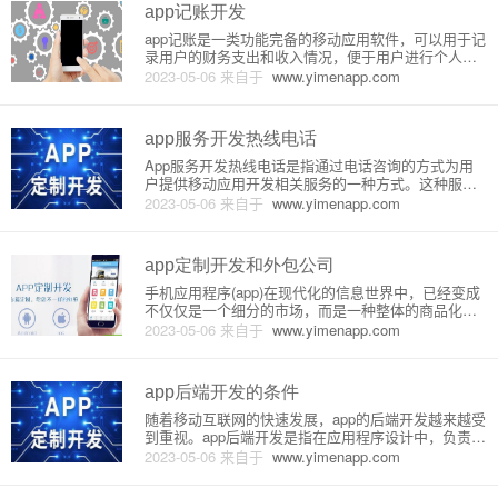
app记账开发
app记账是一类功能完备的移动应用软件，可以用于记
录用户的财务支出和收入情况，便于用户进行个人财
务管理和预算规划。本文将从技术原理和开发流程两
2023-05-06
来自于
www.yimenapp.com
个方面，对app记账的开发进行详细介绍。一、技术原
理1. 数据库设计在app记账的开发中，数据库设计是
非常重要的一
app服务开发热线电话
App服务开发热线电话是指通过电话咨询的方式为用
户提供移动应用开发相关服务的一种方式。这种服务
可以提供移动端应用开发过程中的帮助，包括技术方
2023-05-06
来自于
www.yimenapp.com
案咨询、项目进度查询、测试反馈、bug修复等等。使
用这种方式可以方便用户与开发人员交流，缩短问题
处理的时间，提高用户
app定制开发和外包公司
手机应用程序(app)在现代化的信息世界中，已经变成
不仅仅是一个细分的市场，而是一种整体的商品化趋
势。随着智能手机和移动互联网的普及，app市场也在
2023-05-06
来自于
www.yimenapp.com
不断扩大。在这个市场中，定制开发和外包公司已经
变成了非常重要的存在。什么是app定制开发和外包公
司？App定
app后端开发的条件
随着移动互联网的快速发展，app的后端开发越来越受
到重视。app后端开发是指在应用程序设计中，负责处
理业务逻辑及存储和获取数据的部分，也就是服务端
2023-05-06
来自于
www.yimenapp.com
开发，其完成的功能包括：数据的存取、处理、分
发、推送等。app后端开发是一项相对较为复杂的工