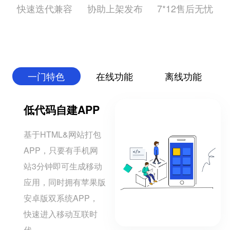
快速迭代兼容
协助上架发布
7*12售后无忧
一门特色
在线功能
离线功能
低代码自建APP
基于HTML&网站打包
APP，只要有手机网
站3分钟即可生成移动
应用，同时拥有苹果版
安卓版双系统APP，
快速进入移动互联时
代。