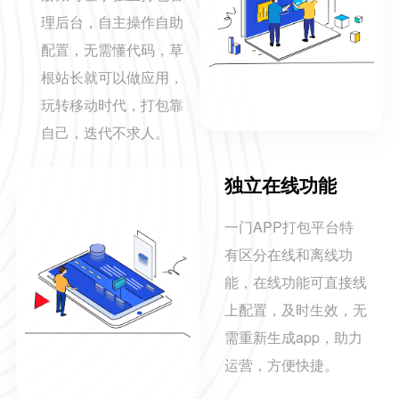
理后台，自主操作自助
配置，无需懂代码，草
根站长就可以做应用，
玩转移动时代，打包靠
自己，迭代不求人。
独立在线功能
一门APP打包平台特
有区分在线和离线功
能，在线功能可直接线
上配置，及时生效，无
需重新生成app，助力
运营，方便快捷。