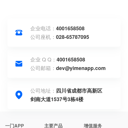
企业电话：
4001658508
公司座机：
028-65787095
企业 Q Q：
4001658508
公司邮箱：
dev@yimenapp.com
公司地址：
四川省成都市高新区
剑南大道1537号3栋4楼
一门APP
主要产品
增值服务