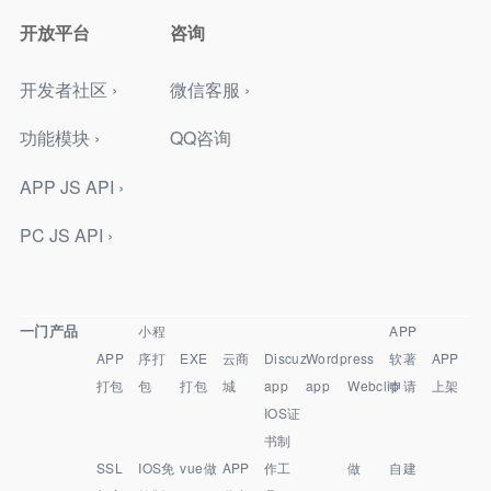
开放平台
咨询
开发者社区 ›
微信客服 ›
功能模块 ›
QQ咨询
APP JS API ›
PC JS API ›
一门产品
小程
APP
APP
序打
EXE
云商
Discuz
Wordpress
软著
APP
打包
包
打包
城
app
app
Webclip
申请
上架
IOS证
书制
SSL
IOS免
vue做
APP
作工
做
自建