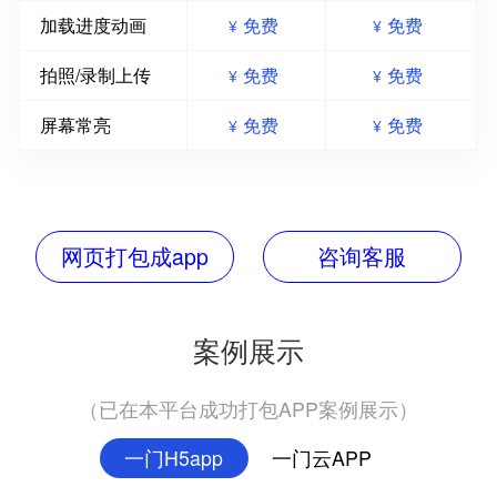
加载进度动画
免费
免费
¥
¥
拍照/录制上传
免费
免费
¥
¥
屏幕常亮
免费
免费
¥
¥
网页打包成app
咨询客服
案例展示
（已在本平台成功打包APP案例展示）
一门H5app
一门云APP