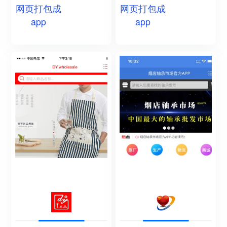
网页打包成
网页打包成
app
app