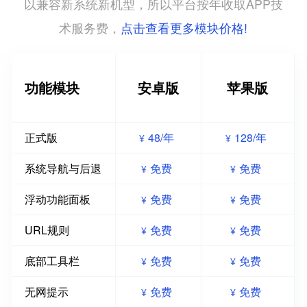
以兼容新系统新机型，所以平台按年收取APP技
点击查看更多模块价格!
术服务费，
功能模块
安卓版
苹果版
正式版
48/年
128/年
¥
¥
系统导航与后退
免费
免费
¥
¥
浮动功能面板
免费
免费
¥
¥
URL规则
免费
免费
¥
¥
底部工具栏
免费
免费
¥
¥
无网提示
免费
免费
¥
¥