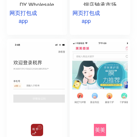
DY Wholesale
烟店轴承市场
网页打包成
网页打包成
app
app