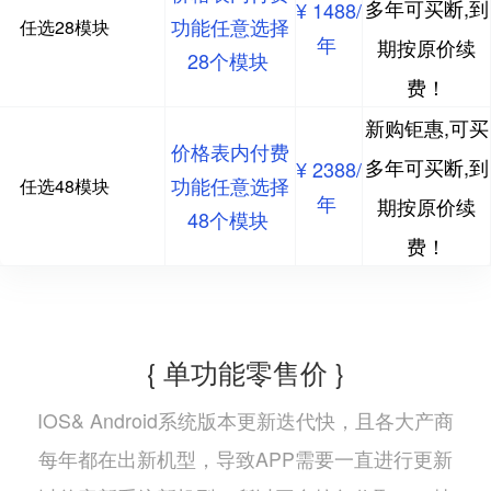
多年可买断,到
¥ 1488/
功能任意选择
任选28模块
年
期按原价续
28个模块
费！
新购钜惠,可买
价格表内付费
多年可买断,到
¥ 2388/
功能任意选择
任选48模块
年
期按原价续
48个模块
费！
{ 单功能零售价 }
IOS& Android系统版本更新迭代快，且各大产商
每年都在出新机型，导致APP需要一直进行更新