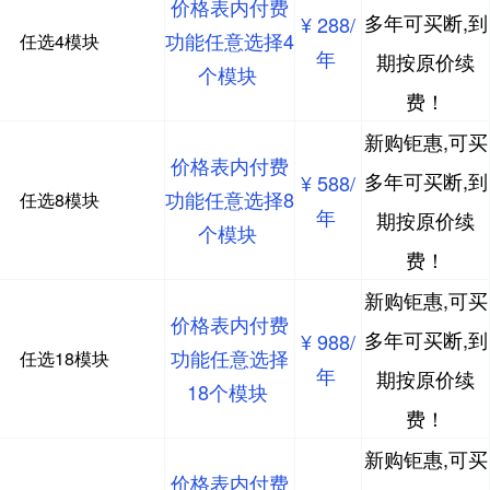
价格表内付费
多年可买断,到
¥ 288/
功能任意选择4
任选4模块
年
期按原价续
个模块
费！
新购钜惠,可买
价格表内付费
多年可买断,到
¥ 588/
功能任意选择8
任选8模块
年
期按原价续
个模块
费！
新购钜惠,可买
价格表内付费
多年可买断,到
¥ 988/
功能任意选择
任选18模块
年
期按原价续
18个模块
费！
新购钜惠,可买
价格表内付费