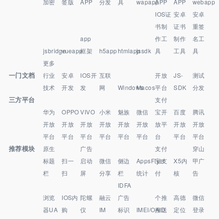
加密
签版
APP
分发
具
wapapp
APP
APP
webapp
IOS证
安卓
安卓
书制
证书
重签
app
作工
制作
名工
jsbridge
vueapp
框架
h5app
htmlapp
jssdk
具
工具
具
更多
一门文档
行业
安卓
IOS开
互联
开放
JS-
测试
技术
开发
发
网
Windows
Macos
平台
SDK
分发
三方平台
支付
华为
OPPO
VIVO
小米
魅族
微信
宝开
百度
腾讯
开放
开放
开放
开放
开放
开放
放平
开放
开放
平台
平台
平台
平台
平台
平台
台
平台
平台
推荐模块
原生
广告
支付
穿山
标题
扫一
启动
微信
侧边
AppsFlyer
宝支
X5内
甲广
栏
扫
屏
分享
栏
统计
付
核
告
IDFA
浏览
IOS内
陀螺
融云
广告
个推
高德
微信
器UA
购
仪
IM
标识
IMEI/OAID
推送
定位
登录