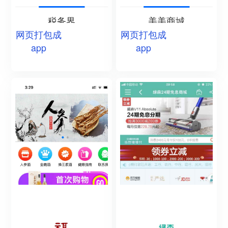
税务界
美美商城
网页打包成
网页打包成
app
app