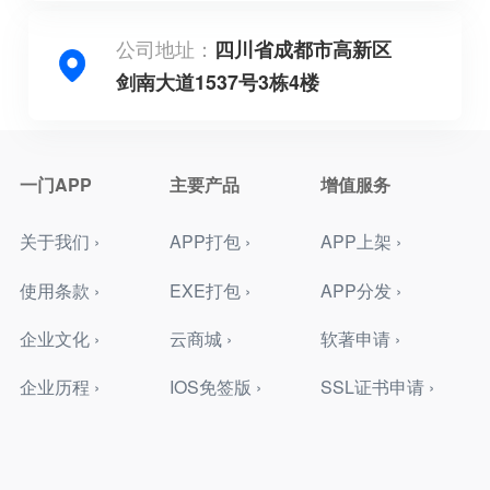
公司地址：
四川省成都市高新区
剑南大道1537号3栋4楼
一门APP
主要产品
增值服务
关于我们 ›
APP打包 ›
APP上架 ›
使用条款 ›
EXE打包 ›
APP分发 ›
企业文化 ›
云商城 ›
软著申请 ›
企业历程 ›
IOS免签版 ›
SSL证书申请 ›