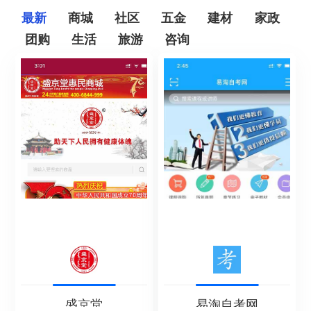
最新
商城
社区
五金
建材
家政
团购
生活
旅游
咨询
盛京堂
易淘自考网