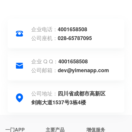
企业电话：
4001658508
公司座机：
028-65787095
企业 Q Q：
4001658508
公司邮箱：
dev@yimenapp.com
公司地址：
四川省成都市高新区
剑南大道1537号3栋4楼
一门APP
主要产品
增值服务