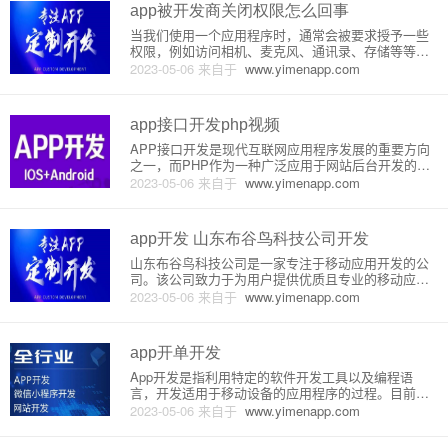
app被开发商关闭权限怎么回事
当我们使用一个应用程序时，通常会被要求授予一些
权限，例如访问相机、麦克风、通讯录、存储等等。
这些权限允许应用程序访问您的设备上的特定功能或
2023-05-06
来自于
www.yimenapp.com
信息。但是，有时候应用程序开发商可能会选择关闭
某些权限，这种情况很少见，但它确实会发生。下面
将详细介绍这种情况的原理或
app接口开发php视频
APP接口开发是现代互联网应用程序发展的重要方向
之一，而PHP作为一种广泛应用于网站后台开发的编
程语言，也被广泛应用于APP接口的开发中。接下
2023-05-06
来自于
www.yimenapp.com
来，我们将从原理和详细介绍两个方面来探讨APP接
口开发中的PHP操作。1、原理APP接口可以看作是A
PP与服务器之
app开发 山东布谷鸟科技公司开发
山东布谷鸟科技公司是一家专注于移动应用开发的公
司。该公司致力于为用户提供优质且专业的移动应用
开发服务。在这篇文章中，我们将详细介绍山东布谷
2023-05-06
来自于
www.yimenapp.com
鸟科技公司开发移动应用的原理和流程。首先，移动
应用开发可以分为两个主要方向：iOS和Android。山
东布谷鸟科技公司
app开单开发
App开发是指利用特定的软件开发工具以及编程语
言，开发适用于移动设备的应用程序的过程。目前，I
OS和Android是主要的移动开发平台。在进行移动应
2023-05-06
来自于
www.yimenapp.com
用程序的开发时，程序人员需要根据用户需求，制定
清晰的需求文档，了解用户对App的期望以及预算等