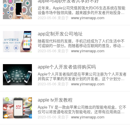
apple与app开发者共享好不好
近年来，Apple公司凭借其强大的iOS生态系统在智能
设备市场中独领风骚，越来越多的开发者开始投身于i
OS应用程序的开发。然而，许多开发者对于苹果公司
2023-05-06
来自于
www.yimenapp.com
从应用销售中抽取30%的服务费非常不满意。那么，
为什么苹果要与开发者共享这笔费用呢？这笔费用是
如何分配的呢
app定制开发公司地址
随着现代科技的发展，手机已经成为了人们生活中不
可或缺的一部分。而随着移动互联网的普及，移动终
端使用量越来越大，越来越多的企业对于自己的业务
2023-05-06
来自于
www.yimenapp.com
都开始着重考虑移动端的应用。这时候，很多企业都
会选择寻找一家专业的App定制开发公司来满足自己
的需求。那么，App定制
apple个人开发者值得购买吗
Apple个人开发者指的是在苹果公司注册为个人开发者
并购买了苹果的开发者计划的开发者，这个计划分为
个人计划和企业计划，不同计划的价格和功能也不
2023-05-06
来自于
www.yimenapp.com
同。在这里我们主要讨论个人计划是否值得购买。 个
人开发者计划的价格为99美元/年，相对于企业计划的
299美元/年来
apple tv开发教程
Apple TV 是一款由苹果公司推出的智能电视盒，它不
仅可以将普通电视变为智能电视，还带有应用商店、
游戏和多种视频渠道，是一款极具吸引力的多媒体娱
2023-05-06
来自于
www.yimenapp.com
乐设备。为了满足用户的更多需求，各类开发人员可
以利用 Apple TV 的开发工具，开发与 Apple TV