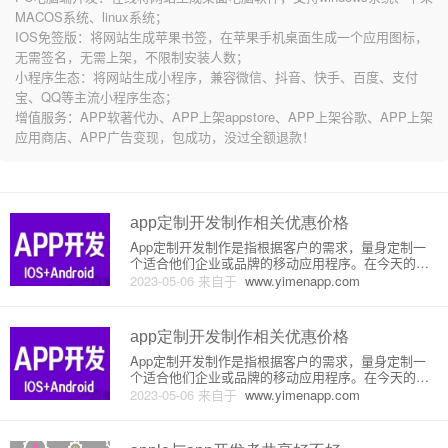
MACOS系统、linux系统；
IOS免签版：将网站生成苹果书签，在苹果手机桌面生成一个应用图标，
无需签名，无需上架，不限制安装人数；
小程序生态：将网站生成小程序，兼容微信、抖音、快手、百度、支付
宝、QQ等主流小程序生态；
增值服务：APP软著代办、APP上架appstore、APP上架谷歌、APP上架
应用商店、APP广告变现，包成功，没过全额退款！
app定制开发制作相关优惠价格
App定制开发制作是指根据客户的需求，量身定制一
个适合他们企业或品牌的移动应用程序。在今天的移
动时代，越来越多的企业和品牌已经开始认识到移动
2023-05-06
来自于
www.yimenapp.com
应用程序的重要性，为了满足用户需求和提高自身发
展的速度，急需将移动应用程序打造成为公众喜爱和
流行的应用程序，并且要与
app定制开发制作相关优惠价格
App定制开发制作是指根据客户的需求，量身定制一
个适合他们企业或品牌的移动应用程序。在今天的移
动时代，越来越多的企业和品牌已经开始认识到移动
2023-05-06
来自于
www.yimenapp.com
应用程序的重要性，为了满足用户需求和提高自身发
展的速度，急需将移动应用程序打造成为公众喜爱和
流行的应用程序，并且要与