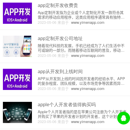
等，然后根据这
app定制开发收费贵
App定制开发指为企业或个人定制化开发一款符合其
需求的移动应用程序，这类应用程序通常具有独特的
功能和界面设计。与市面上的通用应用不同，App定
2023-05-06
来自于
www.yimenapp.com
制开发需要专业开发人员进行开发，耗费大量的时间
和精力，因此收费也相对较高。首先，App定制开发
需要高水平的开发技能
app定制开发公司地址
随着现代科技的发展，手机已经成为了人们生活中不
可或缺的一部分。而随着移动互联网的普及，移动终
端使用量越来越大，越来越多的企业对于自己的业务
2023-05-06
来自于
www.yimenapp.com
都开始着重考虑移动端的应用。这时候，很多企业都
会选择寻找一家专业的App定制开发公司来满足自己
的需求。那么，App定制
app从开发到上线时间
APP从开发到上线的时间因开发者的经验水平、APP
的复杂程度、团队规模，以及市场竞争等因素而异。
以下是一般的开发周期和上线流程：1. 策划与需求调
2023-05-06
来自于
www.yimenapp.com
研在进行APP开发之前，需要进行策划和需求调研。
通过对目标用户、市场需求、竞品分析等进行深入调
研，明确APP的
apple个人开发者值得购买吗
Apple个人开发者指的是在苹果公司注册为个人开发者
并购买了苹果的开发者计划的开发者，这个计划分为
个人计划和企业计划，不同计划的价格和功能也不
2023-05-06
来自于
www.yimenapp.com
同。在这里我们主要讨论个人计划是否值得购买。 个