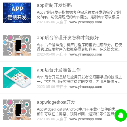
用程序编
app定制开发好吗
App定制开发是指根据客户需求独立开发的完全定制
化App。与使用现成的App相比，定制App可以根据客
户需求进行定制，以满足客户的诉求和独特需求。Ap
2023-05-06
来自于
www.yimenapp.com
p定制开发的好处1.满足个性化需求定制开发App能够
满足不同用户、不同企业、不同村委会等小众需求，
可以针对
app后台管理开发怎样才能做好
App 后台管理是手机应用程序的重要组成部分，它使
得管理应用程序的数据变得更加容易。在这篇文章
中，我们将探讨如何做好 App 后台管理开发。一、明
2023-05-06
来自于
www.yimenapp.com
确需求在开始后台管理开发工作前，您必须明确需
求。这包括收集用户期望的功能清单、用户管理需
求、数据分析和报告要求
app后台开发准备工作
App 后台开发是移动应用开发者必须要掌握的技能之
一，它为应用程序提供稳定的支撑，为用户提供良好
的用户体验。在开始 App 后台开发前，需要做好一些
2023-05-06
来自于
www.yimenapp.com
准备工作。一、搭建服务器在进行 App 后台开发之
前，需要先搭建一个服务器。服务器是一个可以让你
存储和访问数
appwidgethost开发
AppWidgetHost是Android中用于承载小部件的类。小
部件可以在主屏幕、锁屏界面、通知栏等位置显示，
是很多Android应用的重要功能。通过AppWidgetHos
2023-05-06
来自于
www.yimenapp.com
t，我们可以获取已经安装的小部件，并将它们添加到