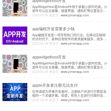
appwidgethost开发
AppWidgetHost是Android中用于承载小部件的类。小
部件可以在主屏幕、锁屏界面、通知栏等位置显示，
是很多Android应用的重要功能。通过AppWidgetHos
2023-05-06
来自于
www.yimenapp.com
t，我们可以获取已经安装的小部件，并将它们添加到
我们的应用中。一般来说，开发者并
app编程开发需要多少钱
App编程开发是一项非常热门的行业，在移动互联网
的大时代下，各种应用软件的需求越来越多，很多人
也希望能够开发属于自己的App软件。但是，App软件
2023-05-06
来自于
www.yimenapp.com
的开发需要一定的技术和资源投入，接下来我们会详
细介绍App开发需要的成本。1. 开发成本App的开发成
本是最重
appwidgethost开发
AppWidgetHost是Android中用于承载小部件的类。小
部件可以在主屏幕、锁屏界面、通知栏等位置显示，
是很多Android应用的重要功能。通过AppWidgetHos
2023-05-06
来自于
www.yimenapp.com
t，我们可以获取已经安装的小部件，并将它们添加到
我们的应用中。一般来说，开发者并
apple开发者注册无法支付
在申请成为苹果开发者时，注册账户并进行付费是流
程的一个关键步骤。但是，有些人在进行付款时会遇
到各种问题，其中最常见的问题是无法支付。这里我
2023-05-06
来自于
www.yimenapp.com
们来探讨一下这种情况的可能原因和解决方法。1. 信
用卡问题首先，无法支付的原因可能是你的信用卡信