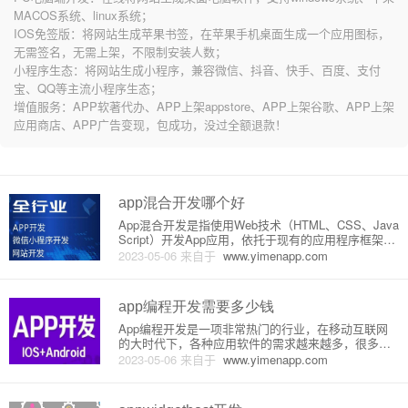
MACOS系统、linux系统；
IOS免签版：将网站生成苹果书签，在苹果手机桌面生成一个应用图标，
无需签名，无需上架，不限制安装人数；
小程序生态：将网站生成小程序，兼容微信、抖音、快手、百度、支付
宝、QQ等主流小程序生态；
增值服务：APP软著代办、APP上架appstore、APP上架谷歌、APP上架
应用商店、APP广告变现，包成功，没过全额退款！
app混合开发哪个好
App混合开发是指使用Web技术（HTML、CSS、Java
Script）开发App应用，依托于现有的应用程序框架
（比如React Native、Flutter、Ionic）将Web技术桥
2023-05-06
来自于
www.yimenapp.com
接进App中。本文将从原理和详细介绍两个方面来分
析哪种App混合开发
app编程开发需要多少钱
App编程开发是一项非常热门的行业，在移动互联网
的大时代下，各种应用软件的需求越来越多，很多人
也希望能够开发属于自己的App软件。但是，App软件
2023-05-06
来自于
www.yimenapp.com
的开发需要一定的技术和资源投入，接下来我们会详
细介绍App开发需要的成本。1. 开发成本App的开发成
本是最重