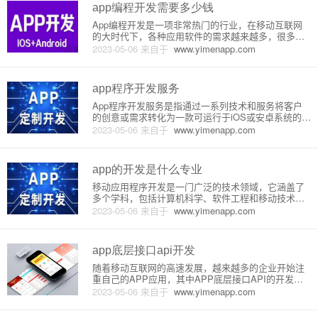
息存在问题。这包括但不
app编程开发需要多少钱
App编程开发是一项非常热门的行业，在移动互联网
的大时代下，各种应用软件的需求越来越多，很多人
也希望能够开发属于自己的App软件。但是，App软件
2023-05-06
来自于
www.yimenapp.com
的开发需要一定的技术和资源投入，接下来我们会详
细介绍App开发需要的成本。1. 开发成本App的开发成
本是最重
app程序开发服务
App程序开发服务是指通过一系列技术和服务将客户
的创意或需求转化为一款可运行于iOS或安卓系统的应
用程序。这种服务涉及了从应用程序的策划、设计、
2023-05-06
来自于
www.yimenapp.com
开发、测试到上线等各个阶段，需要一个具备丰富经
验和专业技能的团队参与，从而确保应用程序的质量
和功能性。以下是Ap
app的开发是什么专业
移动应用程序开发是一门广泛的技术领域，它涵盖了
多个学科，包括计算机科学、软件工程和移动技术
等。移动应用程序开发是指创建可在移动设备上使用
2023-05-06
来自于
www.yimenapp.com
的应用程序，这些移动设备包括智能手机、平板电脑
和其他移动设备。在本文中，我们将介绍移动应用程
序开发的基本原理和步骤，帮助
app底层接口api开发
随着移动互联网的高速发展，越来越多的企业开始注
重自己的APP应用，其中APP底层接口API的开发成
为各个企业开发应用的重要一环。本文将为大家详细
2023-05-06
来自于
www.yimenapp.com
介绍APP底层接口API的概念、原理及开发流程。
一、APP底层接口API概念APP底层接口API，是指应